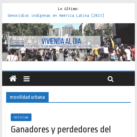
Lo último:
Genocidios indígenas en América Latina [2023]
Estudios sobre la espacialización de los Estados :
políticas, prácticas y representaciones [2022]
Donde el pedernal choca con el acero : hacia una teoría
crítica de las fronteras latinoamericanas [2020]
Criterios técnicos para una vivienda adecuada [2019]
Red de consultorios de la Caja del Seguro Obrero en
Santiago : un patrimonio emblemático [2014]
movilidad urbana
noticias
Ganadores y perdedores del