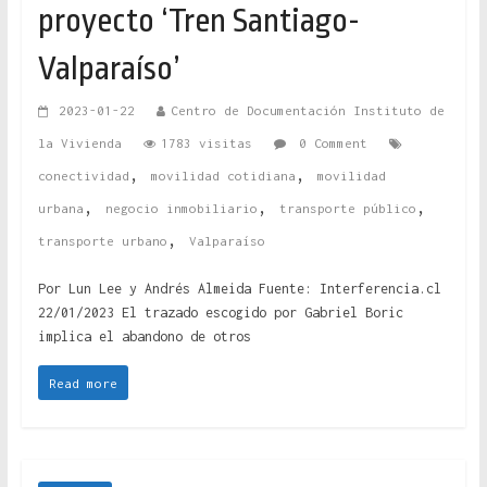
proyecto ‘Tren Santiago-
Valparaíso’
2023-01-22
Centro de Documentación Instituto de
la Vivienda
1783 visitas
0 Comment
,
,
conectividad
movilidad cotidiana
movilidad
,
,
,
urbana
negocio inmobiliario
transporte público
,
transporte urbano
Valparaíso
Por Lun Lee y Andrés Almeida Fuente: Interferencia.cl
22/01/2023 El trazado escogido por Gabriel Boric
implica el abandono de otros
Read more