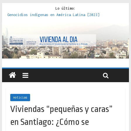
Lo último:
Genocidios indígenas en América Latina [2023]
Estudios sobre la espacialización de los Estados :
políticas, prácticas y representaciones [2022]
Donde el pedernal choca con el acero : hacia una teoría
crítica de las fronteras latinoamericanas [2020]
Criterios técnicos para una vivienda adecuada [2019]
Red de consultorios de la Caja del Seguro Obrero en
Santiago : un patrimonio emblemático [2014]
noticias
Viviendas “pequeñas y caras”
en Santiago: ¿Cómo se