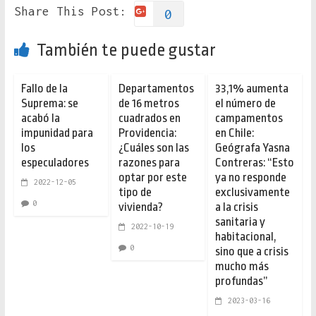
Share This Post:
0
También te puede gustar
Fallo de la
Departamentos
33,1% aumenta
Suprema: se
de 16 metros
el número de
acabó la
cuadrados en
campamentos
impunidad para
Providencia:
en Chile:
los
¿Cuáles son las
Geógrafa Yasna
especuladores
razones para
Contreras: “Esto
optar por este
ya no responde
2022-12-05
tipo de
exclusivamente
0
vivienda?
a la crisis
sanitaria y
2022-10-19
habitacional,
0
sino que a crisis
mucho más
profundas”
2023-03-16