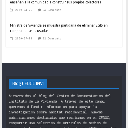
enseñan a la comunidad a construir sus propios colectores
2009-04-29
24 Comments
Ministra de Vivienda se muestra partidaria de eliminar EGIS en
compra de casas usadas
2009-07-14
22 Comments
Blog CEDOC INVI
Bienvenidos al blog del Centro de Documentación del
Instituto de la Vivienda. A través de este canal
queremos difundir información para apoyar la
investigación sobre hábitat residencial: nuevas
publicaciones destacadas que recibamos en el CEDOC,
compartir una selección de artículos de medios de