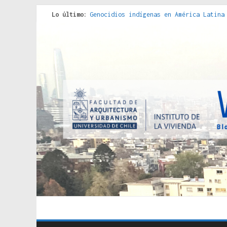
Lo último:
Genocidios indígenas en América Latina
Estudios sobre la espacialización de l
Donde el pedernal choca con el acero :
Criterios técnicos para una vivienda a
Red de consultorios de la Caja del Seg