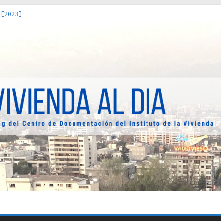
 [2023]
os Estados : políticas, prácticas y representaciones [2022]
 hacia una teoría crítica de las fronteras latinoamericanas [202
decuada [2019]
uro Obrero en Santiago : un patrimonio emblemático [2014]