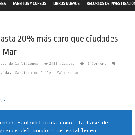
ENSA
EVENTOS Y CURSOS
LIBROS NUEVOS
RECURSOS DE INVESTIGACIÓ
 hasta 20% más caro que ciudades
l Mar
tuto de la Vivienda
2335 visitas
0 Comment
,
,
 vida
Santiago de Chile
Valparaíso
23
umbeo -autodefinida como “la base de
grande del mundo”- se establecen