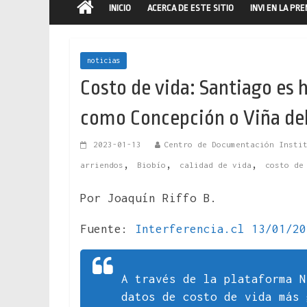
INICIO
ACERCA DE ESTE SITIO
INVI EN LA PR
noticias
Costo de vida: Santiago es
como Concepción o Viña de
2023-01-13
Centro de Documentación Insti
,
,
,
arriendos
Biobío
calidad de vida
costo de
Por Joaquín Riffo B.
Fuente:
Interferencia.cl 13/01/20
A través de la plataforma N
datos de costo de vida más 