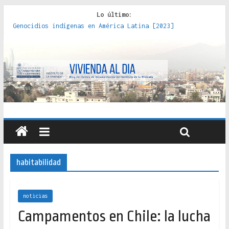
Lo último:
Genocidios indígenas en América Latina [2023]
Estudios sobre la espacialización de los Estados :
políticas, prácticas y representaciones [2022]
Donde el pedernal choca con el acero : hacia una teoría
crítica de las fronteras latinoamericanas [2020]
Criterios técnicos para una vivienda adecuada [2019]
Red de consultorios de la Caja del Seguro Obrero en
Santiago : un patrimonio emblemático [2014]
habitabilidad
noticias
Campamentos en Chile: la lucha