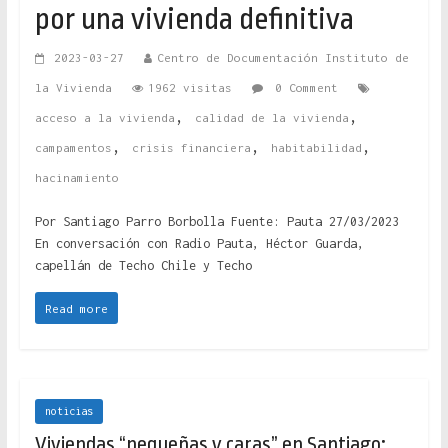
por una vivienda definitiva
2023-03-27
Centro de Documentación Instituto de
la Vivienda
1962 visitas
0 Comment
,
,
acceso a la vivienda
calidad de la vivienda
,
,
,
campamentos
crisis financiera
habitabilidad
hacinamiento
Por Santiago Parro Borbolla Fuente: Pauta 27/03/2023
En conversación con Radio Pauta, Héctor Guarda,
capellán de Techo Chile y Techo
Read more
noticias
Viviendas “pequeñas y caras” en Santiago: