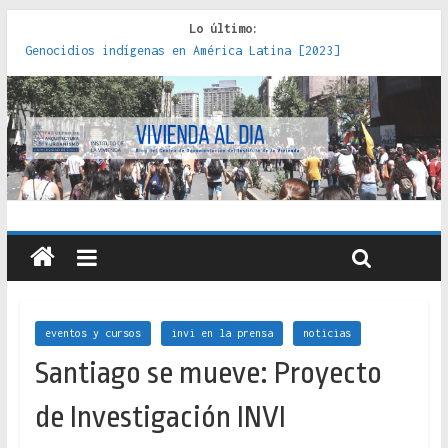
Lo último:
Genocidios indígenas en América Latina [2023]
Estudios sobre la espacialización de los Estados :
políticas, prácticas y representaciones [2022]
Donde el pedernal choca con el acero : hacia una teoría
crítica de las fronteras latinoamericanas [2020]
Criterios técnicos para una vivienda adecuada [2019]
Red de consultorios de la Caja del Seguro Obrero en
Santiago : un patrimonio emblemático [2014]
eventos y cursos
invi en la prensa
noticias
Santiago se mueve: Proyecto
de Investigación INVI