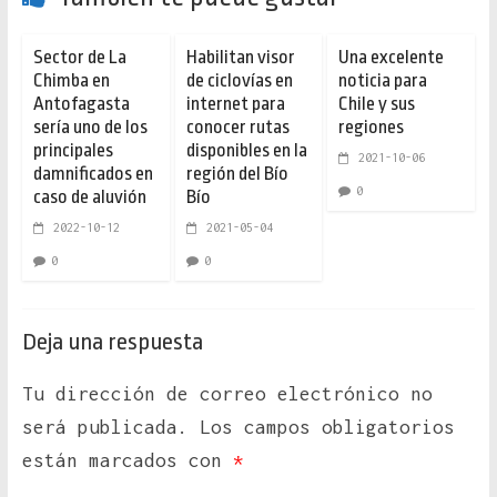
Sector de La
Habilitan visor
Una excelente
Chimba en
de ciclovías en
noticia para
Antofagasta
internet para
Chile y sus
sería uno de los
conocer rutas
regiones
principales
disponibles en la
2021-10-06
damnificados en
región del Bío
0
caso de aluvión
Bío
2022-10-12
2021-05-04
0
0
Deja una respuesta
Tu dirección de correo electrónico no
será publicada.
Los campos obligatorios
están marcados con
*