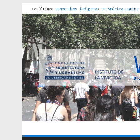
Lo último:
Genocidios indígenas en América Latina
Estudios sobre la espacialización de l
Donde el pedernal choca con el acero :
Criterios técnicos para una vivienda a
Red de consultorios de la Caja del Seg