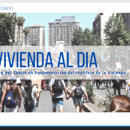
 [2023]
os Estados : políticas, prácticas y representaciones [2022]
 hacia una teoría crítica de las fronteras latinoamericanas [202
decuada [2019]
uro Obrero en Santiago : un patrimonio emblemático [2014]