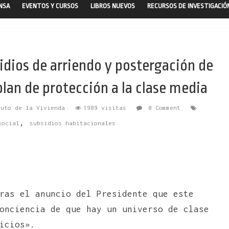
ENSA
EVENTOS Y CURSOS
LIBROS NUEVOS
RECURSOS DE INVESTIGACIÓ
idios de arriendo y postergación de
 plan de protección a la clase media
tuto de la Vivienda
1989 visitas
0 Comment
,
social
subsidios habitacionales
ras el anuncio del Presidente que este
onciencia de que hay un universo de clase
icios».