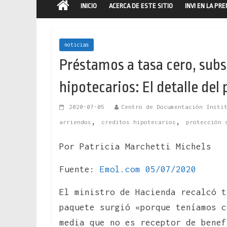
INICIO
ACERCA DE ESTE SITIO
INVI EN LA PR
noticias
Préstamos a tasa cero, subs
hipotecarios: El detalle del
2020-07-05
Centro de Documentación Insti
,
,
arriendos
creditos hipotecarios
protección 
Por Patricia Marchetti Michels
Fuente:
Emol.com 05/07/2020
El ministro de Hacienda recalcó t
paquete surgió «porque teníamos c
media que no es receptor de benef