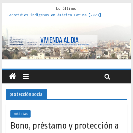
Lo último:
Genocidios indígenas en América Latina [2023]
Estudios sobre la espacialización de los Estados :
políticas, prácticas y representaciones [2022]
Donde el pedernal choca con el acero : hacia una teoría
crítica de las fronteras latinoamericanas [2020]
Criterios técnicos para una vivienda adecuada [2019]
Red de consultorios de la Caja del Seguro Obrero en
Santiago : un patrimonio emblemático [2014]
protección social
noticias
Bono, préstamo y protección a