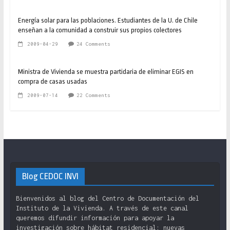
Energía solar para las poblaciones. Estudiantes de la U. de Chile
enseñan a la comunidad a construir sus propios colectores
2009-04-29
24 Comments
Ministra de Vivienda se muestra partidaria de eliminar EGIS en
compra de casas usadas
2009-07-14
22 Comments
Blog CEDOC INVI
Bienvenidos al blog del Centro de Documentación del
Instituto de la Vivienda. A través de este canal
queremos difundir información para apoyar la
investigación sobre hábitat residencial: nuevas