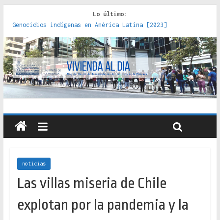
Lo último:
Genocidios indígenas en América Latina [2023]
Estudios sobre la espacialización de los Estados :
políticas, prácticas y representaciones [2022]
Donde el pedernal choca con el acero : hacia una teoría
crítica de las fronteras latinoamericanas [2020]
Criterios técnicos para una vivienda adecuada [2019]
Red de consultorios de la Caja del Seguro Obrero en
Santiago : un patrimonio emblemático [2014]
noticias
Las villas miseria de Chile
explotan por la pandemia y la