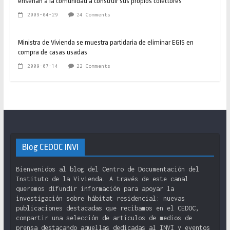
enseñan a la comunidad a construir sus propios colectores
2009-04-29
24 Comments
Ministra de Vivienda se muestra partidaria de eliminar EGIS en
compra de casas usadas
2009-07-14
22 Comments
Blog CEDOC INVI
Bienvenidos al blog del Centro de Documentación del
Instituto de la Vivienda. A través de este canal
queremos difundir información para apoyar la
investigación sobre hábitat residencial: nuevas
publicaciones destacadas que recibamos en el CEDOC,
compartir una selección de artículos de medios de
prensa destacando aquellas dedicadas al INVI y eventos