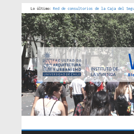
Lo último:
Criterios técnicos para una vivienda a
Red de consultorios de la Caja del Seg
Genocidios indígenas en América Latina
Estudios sobre la espacialización de l
Donde el pedernal choca con el acero :