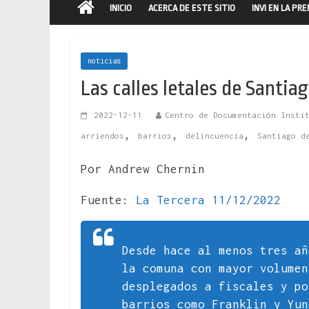
INICIO
ACERCA DE ESTE SITIO
INVI EN LA PR
noticias
Las calles letales de Santia
2022-12-11
Centro de Documentación Insti
,
,
,
arriendos
barrios
delincuencia
Santiago d
Por Andrew Chernin
Fuente:
La Tercera 11/12/2022
Desde hace al menos tres añ
la comuna con mayor volumen
desplegados a fiscales y po
barrios como Franklin y Yun