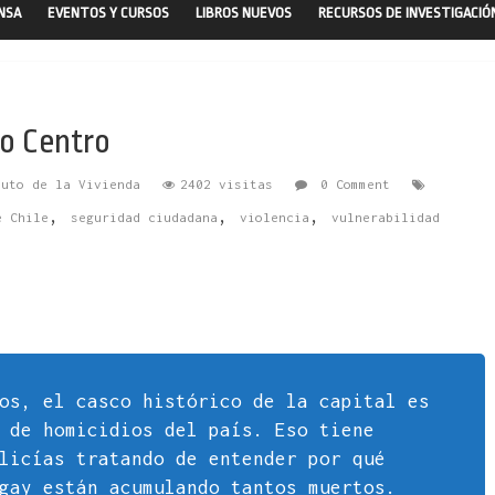
ENSA
EVENTOS Y CURSOS
LIBROS NUEVOS
RECURSOS DE INVESTIGACIÓ
go Centro
tuto de la Vivienda
2402 visitas
0 Comment
,
,
,
e Chile
seguridad ciudadana
violencia
vulnerabilidad
os, el casco histórico de la capital es
 de homicidios del país. Eso tiene
licías tratando de entender por qué
gay están acumulando tantos muertos.