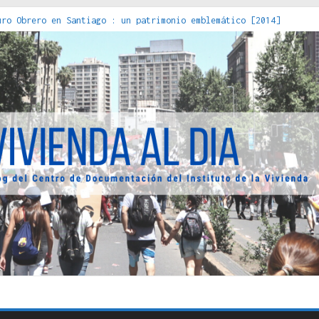
decuada [2019]
uro Obrero en Santiago : un patrimonio emblemático [2014]
 [2023]
os Estados : políticas, prácticas y representaciones [2022]
 hacia una teoría crítica de las fronteras latinoamericanas [202