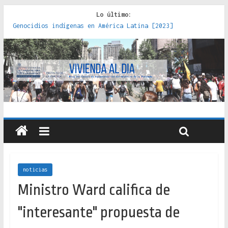
Lo último:
Genocidios indígenas en América Latina [2023]
Estudios sobre la espacialización de los Estados :
políticas, prácticas y representaciones [2022]
Donde el pedernal choca con el acero : hacia una teoría
crítica de las fronteras latinoamericanas [2020]
Criterios técnicos para una vivienda adecuada [2019]
Red de consultorios de la Caja del Seguro Obrero en
Santiago : un patrimonio emblemático [2014]
noticias
Ministro Ward califica de
"interesante" propuesta de