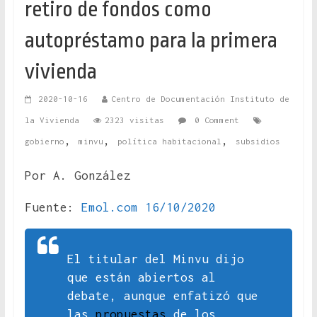
retiro de fondos como
autopréstamo para la primera
vivienda
2020-10-16
Centro de Documentación Instituto de
la Vivienda
2323 visitas
0 Comment
,
,
,
gobierno
minvu
política habitacional
subsidios
Por A. González
Fuente:
Emol.com 16/10/2020
El titular del Minvu dijo
que están abiertos al
debate, aunque enfatizó que
las
propuestas
de los