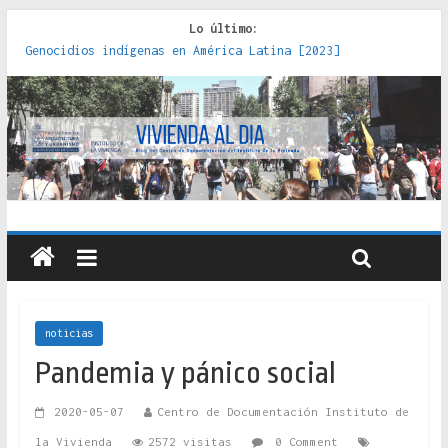
Lo último:
Genocidios indígenas en América Latina [2023]
Estudios sobre la espacialización de los Estados :
políticas, prácticas y representaciones [2022]
Donde el pedernal choca con el acero : hacia una teoría
crítica de las fronteras latinoamericanas [2020]
Criterios técnicos para una vivienda adecuada [2019]
Red de consultorios de la Caja del Seguro Obrero en
Santiago : un patrimonio emblemático [2014]
noticias
Pandemia y pánico social
2020-05-07
Centro de Documentación Instituto de
la Vivienda
2572 visitas
0 Comment