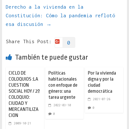
Derecho a la vivienda en la
Constitución: Cómo la pandemia reflotó
esa discusión
→
Share This Post:
0
También te puede gustar
CICLO DE
Políticas
Por la vivienda
COLOQUIOS :LA
habitacionales
digna y por la
CUESTION
con enfoque de
ciudad
SOCIAL HOY / 2º
género: una
democrática
COLOQUIO:
tarea urgente
2021-07-26
CIUDAD Y
2022-03-10
0
MERCANTILIZA
0
CION
2009-10-21