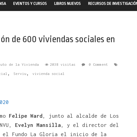
ENSA
EVENTOS Y CURSOS
LIBROS NUEVOS
RECURSOS DE INVESTIGACIÓ
ón de 600 viviendas sociales en
tuto de la Vivienda
2038 visitas
0 Comment
,
,
cial
Serviu
vivienda social
020
smo
Felipe Ward
, junto al alcalde de Los
INVU,
Evelyn Mansilla
, y el director del
 el Fundo La Gloria el inicio de la