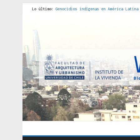
Lo último:
Genocidios indígenas en América Latina
Estudios sobre la espacialización de l
Donde el pedernal choca con el acero :
Criterios técnicos para una vivienda a
Red de consultorios de la Caja del Seg