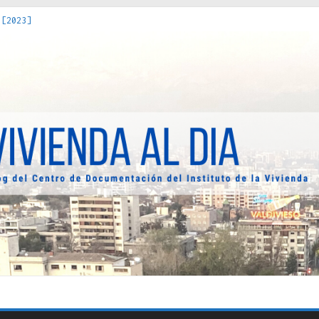
 [2023]
os Estados : políticas, prácticas y representaciones [2022]
 hacia una teoría crítica de las fronteras latinoamericanas [202
decuada [2019]
uro Obrero en Santiago : un patrimonio emblemático [2014]