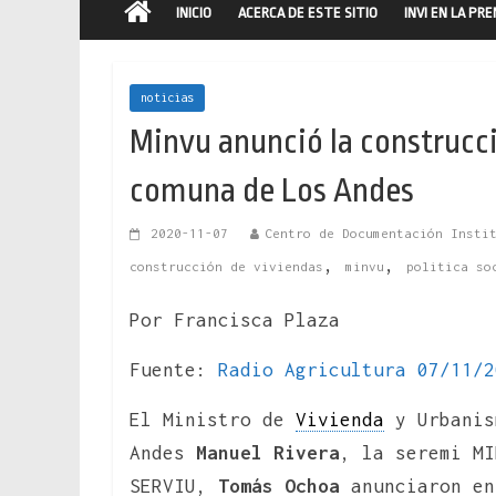
INICIO
ACERCA DE ESTE SITIO
INVI EN LA PR
noticias
Minvu anunció la construcci
comuna de Los Andes
2020-11-07
Centro de Documentación Insti
,
,
construcción de viviendas
minvu
politica so
Por Francisca Plaza
Fuente:
Radio Agricultura 07/11/2
El Ministro de
Vivienda
y Urbani
Andes
Manuel Rivera
, la seremi M
SERVIU,
Tomás Ochoa
anunciaron en