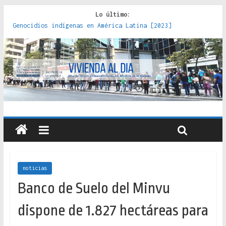
Lo último:
Genocidios indígenas en América Latina [2023]
Estudios sobre la espacialización de los Estados :
políticas, prácticas y representaciones [2022]
Donde el pedernal choca con el acero : hacia una teoría
crítica de las fronteras latinoamericanas [2020]
Criterios técnicos para una vivienda adecuada [2019]
Red de consultorios de la Caja del Seguro Obrero en
Santiago : un patrimonio emblemático [2014]
noticias
Banco de Suelo del Minvu
dispone de 1.827 hectáreas para