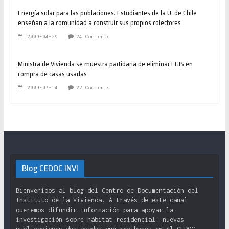
Energía solar para las poblaciones. Estudiantes de la U. de Chile
enseñan a la comunidad a construir sus propios colectores
2009-04-29
24 Comments
Ministra de Vivienda se muestra partidaria de eliminar EGIS en
compra de casas usadas
2009-07-14
22 Comments
Blog CEDOC INVI
Bienvenidos al blog del Centro de Documentación del
Instituto de la Vivienda. A través de este canal
queremos difundir información para apoyar la
investigación sobre hábitat residencial: nuevas