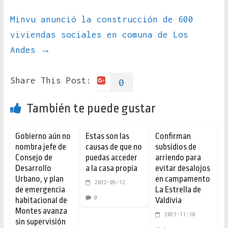
Minvu anunció la construcción de 600
viviendas sociales en comuna de Los
Andes
→
Share This Post:
0
También te puede gustar
Gobierno aún no
Estas son las
Confirman
nombra jefe de
causas de que no
subsidios de
Consejo de
puedas acceder
arriendo para
Desarrollo
a la casa propia
evitar desalojos
Urbano, y plan
en campamento
2022-05-12
de emergencia
La Estrella de
0
habitacional de
Valdivia
Montes avanza
2021-11-30
sin supervisión