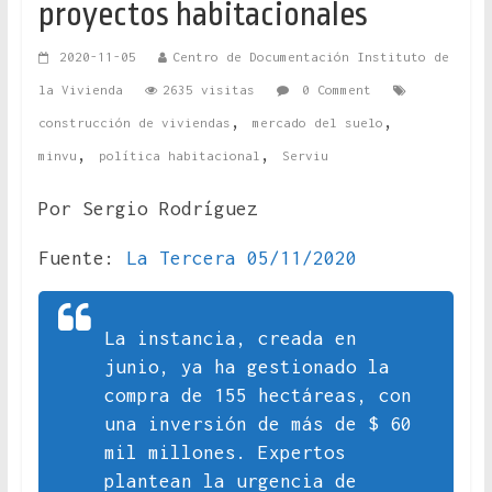
proyectos habitacionales
2020-11-05
Centro de Documentación Instituto de
la Vivienda
2635 visitas
0 Comment
,
,
construcción de viviendas
mercado del suelo
,
,
minvu
política habitacional
Serviu
Por Sergio Rodríguez
Fuente:
La Tercera 05/11/2020
La instancia, creada en
junio, ya ha gestionado la
compra de 155 hectáreas, con
una inversión de más de $ 60
mil millones. Expertos
plantean la urgencia de