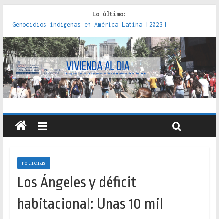
Lo último:
Genocidios indígenas en América Latina [2023]
Estudios sobre la espacialización de los Estados :
políticas, prácticas y representaciones [2022]
Donde el pedernal choca con el acero : hacia una teoría
crítica de las fronteras latinoamericanas [2020]
Criterios técnicos para una vivienda adecuada [2019]
Red de consultorios de la Caja del Seguro Obrero en
Santiago : un patrimonio emblemático [2014]
noticias
Los Ángeles y déficit
habitacional: Unas 10 mil