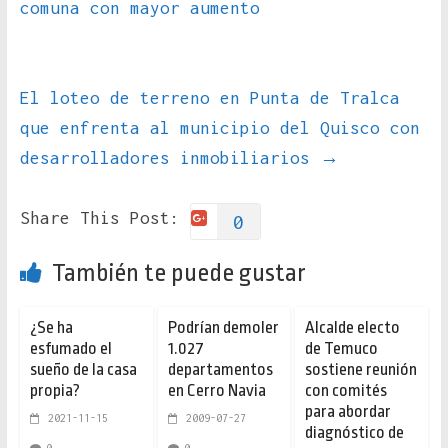
comuna con mayor aumento
El loteo de terreno en Punta de Tralca
que enfrenta al municipio del Quisco con
desarrolladores inmobiliarios
→
Share This Post:
0
También te puede gustar
¿Se ha
Podrían demoler
Alcalde electo
esfumado el
1.027
de Temuco
sueño de la casa
departamentos
sostiene reunión
propia?
en Cerro Navia
con comités
para abordar
2021-11-15
2009-07-27
diagnóstico de