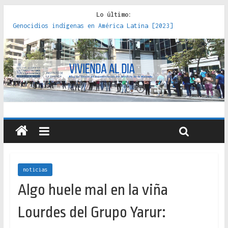
Lo último:
Red de consultorios de la Caja del Seguro Obrero en
Santiago : un patrimonio emblemático [2014]
Genocidios indígenas en América Latina [2023]
Estudios sobre la espacialización de los Estados :
políticas, prácticas y representaciones [2022]
Donde el pedernal choca con el acero : hacia una teoría
crítica de las fronteras latinoamericanas [2020]
Criterios técnicos para una vivienda adecuada [2019]
noticias
Algo huele mal en la viña
Lourdes del Grupo Yarur: