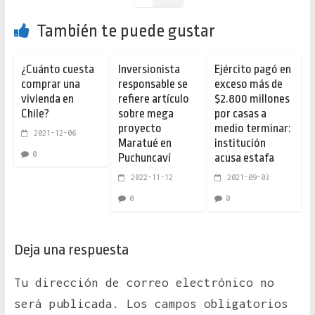
También te puede gustar
¿Cuánto cuesta
Inversionista
Ejército pagó en
comprar una
responsable se
exceso más de
vivienda en
refiere artículo
$2.800 millones
Chile?
sobre mega
por casas a
proyecto
medio terminar:
2021-12-06
Maratué en
institución
0
Puchuncaví
acusa estafa
2022-11-12
2021-09-03
0
0
Deja una respuesta
Tu dirección de correo electrónico no
será publicada.
Los campos obligatorios