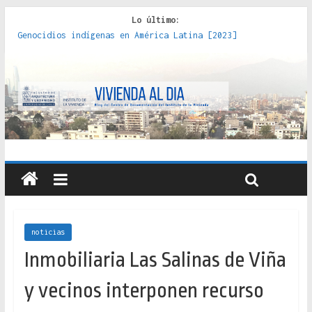
Lo último:
Genocidios indígenas en América Latina [2023]
Estudios sobre la espacialización de los Estados :
políticas, prácticas y representaciones [2022]
Donde el pedernal choca con el acero : hacia una teoría
crítica de las fronteras latinoamericanas [2020]
Criterios técnicos para una vivienda adecuada [2019]
Red de consultorios de la Caja del Seguro Obrero en
Santiago : un patrimonio emblemático [2014]
noticias
Inmobiliaria Las Salinas de Viña
y vecinos interponen recurso