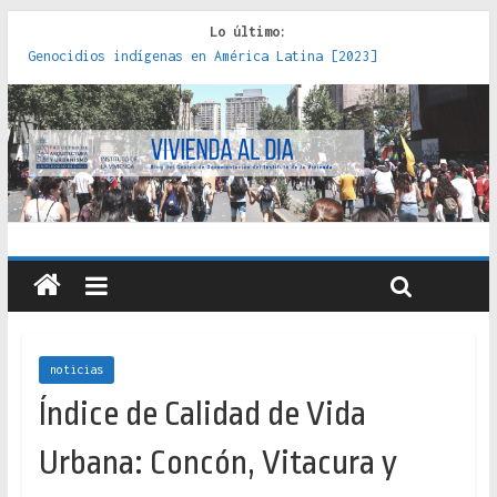
Lo último:
Genocidios indígenas en América Latina [2023]
Estudios sobre la espacialización de los Estados :
políticas, prácticas y representaciones [2022]
Donde el pedernal choca con el acero : hacia una teoría
crítica de las fronteras latinoamericanas [2020]
Criterios técnicos para una vivienda adecuada [2019]
Red de consultorios de la Caja del Seguro Obrero en
Santiago : un patrimonio emblemático [2014]
noticias
Índice de Calidad de Vida
Urbana: Concón, Vitacura y