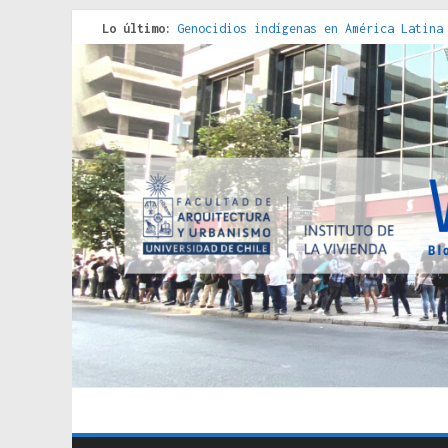
Lo último:
Genocidios indígenas en América Latina
Estudios sobre la espacialización de l
Donde el pedernal choca con el acero :
Criterios técnicos para una vivienda a
Red de consultorios de la Caja del Seg