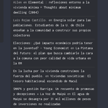
Ailen
en
Elemental : reflexiones entorno a la
vivienda mínima = Thoughts about minimum
dwelling (2004)
n
Luis Rojas Castillo.
en
Energía solar para las
poblaciones. Estudiantes de la U. de Chile
enseñan a la comunidad a construir sus propios
colectores
Elecciones: ¿Qué impacto económico podría tener
en la juventud? – Young Economist
en
La Pintana
del Futuro: el plan que busca cambiarle la cara
a la comuna con peor calidad de vida urbana en
la RM
En la lucha por la vivienda construimos la
fuerza del pueblo.
en
Viviendas soviéticas: El
tesoro habitacional escondido de Macul
SMAPA y gestión Barriga: Un recuento de promesas
y decepciones » La Voz de Maipú
en
El agua de
Maipú se desangra por 31 mil millones de pesos
de inversiones no realizadas