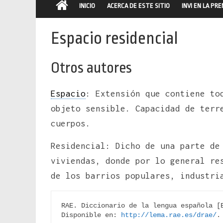
INICIO
ACERCA DE ESTE SITIO
INVI EN LA PR
Espacio residencial
Otros autores
Espacio
: Extensión que contiene to
objeto sensible. Capacidad de ter
cuerpos.
Residencial: Dicho de una parte d
viviendas, donde por lo general re
de los barrios populares, industri
RAE. Diccionario de la lengua española [E
Disponible en: 
http://lema.rae.es/drae/
.