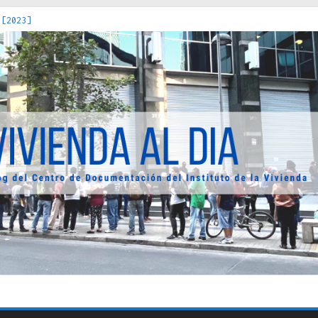
 [2023]
os Estados : políticas, prácticas y representaciones [2022]
 hacia una teoría crítica de las fronteras latinoamericanas [202
decuada [2019]
uro Obrero en Santiago : un patrimonio emblemático [2014]