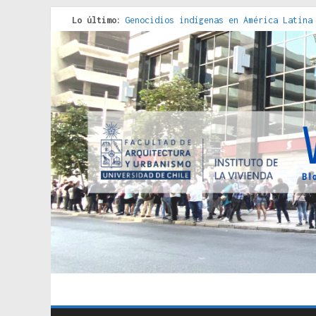
Lo último:
Genocidios indígenas en América Latina
Estudios sobre la espacialización de l
Donde el pedernal choca con el acero :
Criterios técnicos para una vivienda a
Red de consultorios de la Caja del Seg