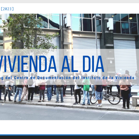
 [2023]
os Estados : políticas, prácticas y representaciones [2022]
 hacia una teoría crítica de las fronteras latinoamericanas [202
decuada [2019]
uro Obrero en Santiago : un patrimonio emblemático [2014]