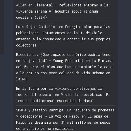
Ailen
en
Elemental : reflexiones entorno a la
vivienda mínima = Thoughts about minimum
dwelling (2004)
n
Luis Rojas Castillo.
en
Energía solar para las
poblaciones. Estudiantes de la U. de Chile
enseñan a la comunidad a construir sus propios
colectores
Elecciones: ¿Qué impacto económico podría tener
en la juventud? – Young Economist
en
La Pintana
del Futuro: el plan que busca cambiarle la cara
a la comuna con peor calidad de vida urbana en
la RM
En la lucha por la vivienda construimos la
fuerza del pueblo.
en
Viviendas soviéticas: El
tesoro habitacional escondido de Macul
SMAPA y gestión Barriga: Un recuento de promesas
y decepciones » La Voz de Maipú
en
El agua de
Maipú se desangra por 31 mil millones de pesos
de inversiones no realizadas