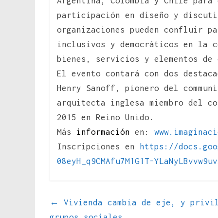
Argentina, Colombia y Chile para 
participación en diseño y discuti
organizaciones pueden confluir pa
inclusivos y democráticos en la c
bienes, servicios y elementos de 
El evento contará con dos destaca
Henry Sanoff, pionero del communi
arquitecta inglesa miembro del co
2015 en Reino Unido.
Más
información
en:
www.
imaginaci
Inscripciones en
https://docs.goo
08eyH_q9CMAfu7M1G1T-
YLaNyLBvvw9uv
←
Vivienda cambia de eje, y privil
grupos sociales