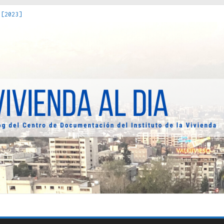
 [2023]
os Estados : políticas, prácticas y representaciones [2022]
 hacia una teoría crítica de las fronteras latinoamericanas [202
decuada [2019]
uro Obrero en Santiago : un patrimonio emblemático [2014]