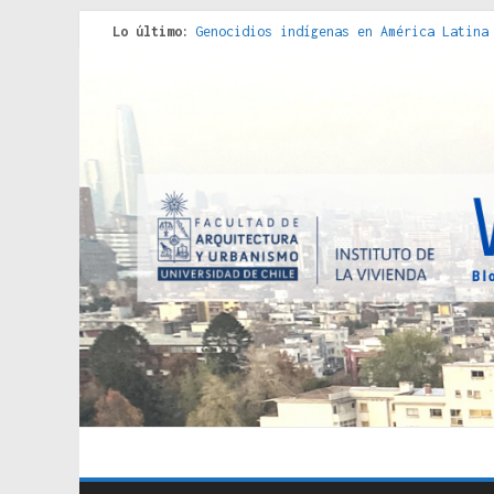
Lo último:
Genocidios indígenas en América Latina
Estudios sobre la espacialización de l
Donde el pedernal choca con el acero :
Criterios técnicos para una vivienda a
Red de consultorios de la Caja del Seg