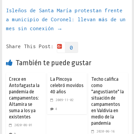
Isleños de Santa María protestan frente
a municipio de Coronel: llevan más de un
mes sin conexión
→
Share This Post:
0
También te puede gustar
Crece en
La Pincoya
Techo califica
Antofagasta la
celebró movidos
como
pandemia de
40 años
"angustiante" la
campamentos:
situación de
2009-11-02
Altamira se
campamentos
4
suma a los ya
en Valdivia en
existentes
medio de la
pandemia
2020-08-01
2020-06-16