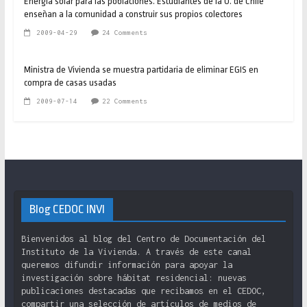
Energía solar para las poblaciones. Estudiantes de la U. de Chile
enseñan a la comunidad a construir sus propios colectores
2009-04-29
24 Comments
Ministra de Vivienda se muestra partidaria de eliminar EGIS en
compra de casas usadas
2009-07-14
22 Comments
Blog CEDOC INVI
Bienvenidos al blog del Centro de Documentación del
Instituto de la Vivienda. A través de este canal
queremos difundir información para apoyar la
investigación sobre hábitat residencial: nuevas
publicaciones destacadas que recibamos en el CEDOC,
compartir una selección de artículos de medios de