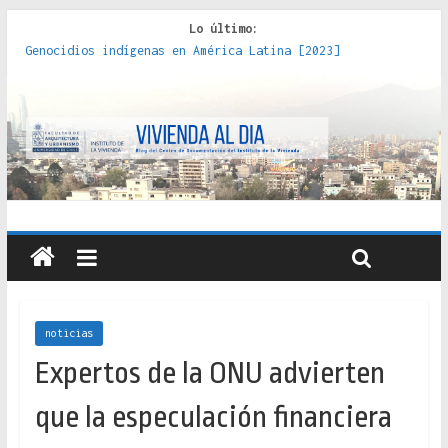
Lo último:
Genocidios indígenas en América Latina [2023]
Estudios sobre la espacialización de los Estados :
políticas, prácticas y representaciones [2022]
Donde el pedernal choca con el acero : hacia una teoría
crítica de las fronteras latinoamericanas [2020]
Criterios técnicos para una vivienda adecuada [2019]
Red de consultorios de la Caja del Seguro Obrero en
Santiago : un patrimonio emblemático [2014]
noticias
Expertos de la ONU advierten
que la especulación financiera