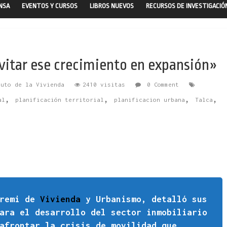
ENSA
EVENTOS Y CURSOS
LIBROS NUEVOS
RECURSOS DE INVESTIGACIÓ
vitar ese crecimiento en expansión»
tuto de la Vivienda
2410 visitas
0 Comment
,
,
,
,
al
planificación territorial
planificacion urbana
Talca
eremi de
Vivienda
y Urbanismo, detalló sus
ara el desarrollo del sector inmobiliario
afrontar la crisis de movilidad que