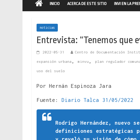
INICIO
ACERCA DE ESTE SITIO
INVI EN LA PR
noticias
Entrevista: “Tenemos que e
2022-05-31
Centro de Documentación Insti
,
,
expansión urbana
minvu
plan regulador comun
uso del suelo
Por Hernán Espinoza Jara
Fuente:
Diario Talca 31/05/2022
Rodrigo Hernández, nuevo s
definiciones estratégicas p
y reveló su visión de cómo 