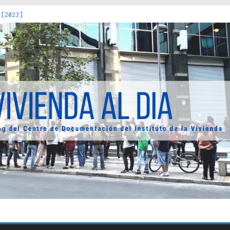
 [2023]
os Estados : políticas, prácticas y representaciones [2022]
 hacia una teoría crítica de las fronteras latinoamericanas [202
decuada [2019]
uro Obrero en Santiago : un patrimonio emblemático [2014]