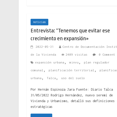
noticias
Entrevista: “Tenemos que evitar ese
crecimiento en expansión»
2022-05-31
Centro de Documentación Insti
de la Vivienda
2409 visitas
0 Comment
,
,
expansión urbana
minvu
plan regulador
,
,
comunal
planificación territorial
planifica
,
,
urbana
Talca
uso del suelo
Por Hernán Espinoza Jara Fuente: Diario Talca
31/05/2022 Rodrigo Hernández, nuevo seremi de
Vivienda y Urbanismo, detalló sus definiciones
estratégicas