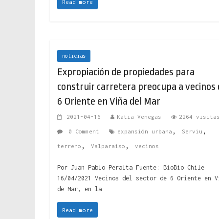
Read more
noticias
Expropiación de propiedades para
construir carretera preocupa a vecinos
6 Oriente en Viña del Mar
2021-04-16
Katia Venegas
2264 visita
,
,
0 Comment
expansión urbana
Serviu
,
,
terreno
Valparaíso
vecinos
Por Juan Pablo Peralta Fuente: BioBio Chile
16/04/2021 Vecinos del sector de 6 Oriente en V
de Mar, en la
Read more