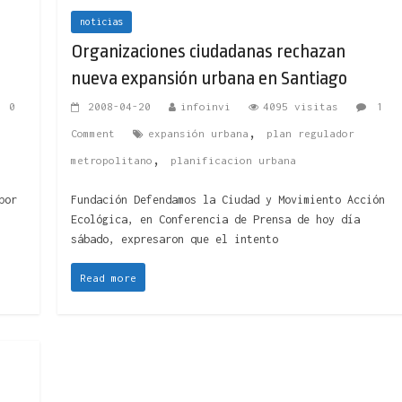
noticias
Organizaciones ciudadanas rechazan
nueva expansión urbana en Santiago
0
2008-04-20
infoinvi
4095 visitas
1
,
Comment
expansión urbana
plan regulador
,
metropolitano
planificacion urbana
por
Fundación Defendamos la Ciudad y Movimiento Acción
Ecológica, en Conferencia de Prensa de hoy día
sábado, expresaron que el intento
Read more