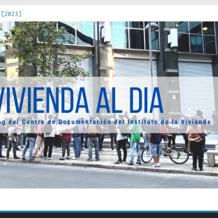
 [2023]
os Estados : políticas, prácticas y representaciones [2022]
 hacia una teoría crítica de las fronteras latinoamericanas [202
decuada [2019]
uro Obrero en Santiago : un patrimonio emblemático [2014]