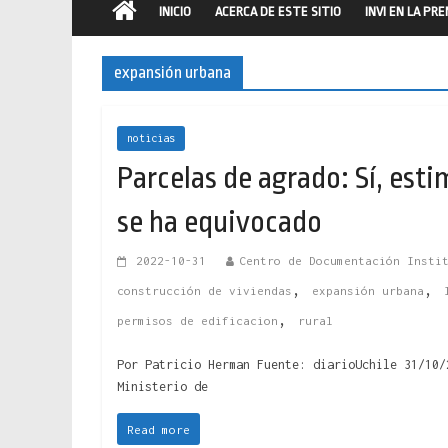
INICIO
ACERCA DE ESTE SITIO
INVI EN LA PR
expansión urbana
noticias
Parcelas de agrado: Sí, esti
se ha equivocado
2022-10-31
Centro de Documentación Insti
,
,
construcción de viviendas
expansión urbana
,
permisos de edificacion
rural
Por Patricio Herman Fuente: diarioUchile 31/10/
Ministerio de
Read more