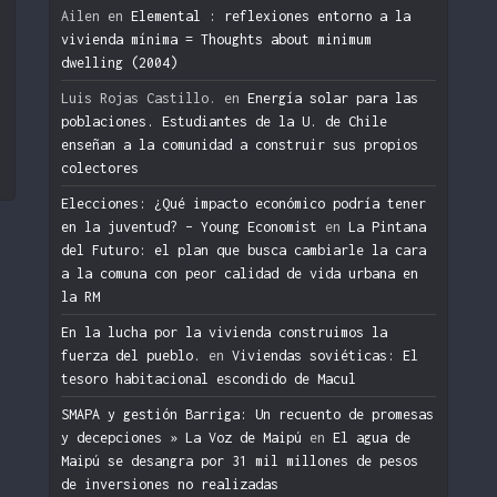
Ailen
en
Elemental : reflexiones entorno a la
vivienda mínima = Thoughts about minimum
dwelling (2004)
n
Luis Rojas Castillo.
en
Energía solar para las
poblaciones. Estudiantes de la U. de Chile
enseñan a la comunidad a construir sus propios
colectores
Elecciones: ¿Qué impacto económico podría tener
en la juventud? – Young Economist
en
La Pintana
del Futuro: el plan que busca cambiarle la cara
a la comuna con peor calidad de vida urbana en
la RM
En la lucha por la vivienda construimos la
fuerza del pueblo.
en
Viviendas soviéticas: El
tesoro habitacional escondido de Macul
SMAPA y gestión Barriga: Un recuento de promesas
y decepciones » La Voz de Maipú
en
El agua de
Maipú se desangra por 31 mil millones de pesos
de inversiones no realizadas