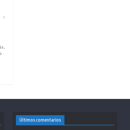
3
ís,
o
Últimos comentarios