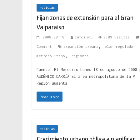
noticias
Fijan zonas de extensión para el Gran
Valparaíso
2008-08-18
infoinvi
3389 visitas
,
Comment
expansión urbana
plan regulador
,
metropolitano
regiones
Fuente: El Mercurio Lunes 18 de agosto de 2008 
AUDÉNICO BARRÍA El área metropolitana de la V
Región aumenta
Read more
noticias
Crecimiento urbano obliga a planificar