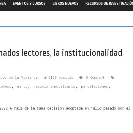
ENSA
EVENTOS Y CURSOS
LIBROS NUEVOS
RECURSOS DE INVESTIGACIÓ
mados lectores, la institucionalidad
tuto de la Vivienda
2120 visitas
0 Comment
,
,
,
,
loteos
minvu
negocio inmobiliario
parcelaciones
2022 A raíz de la sana decisión adoptada en julio pasado por el