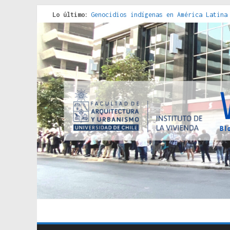
Lo último:
Genocidios indígenas en América Latina
Estudios sobre la espacialización de l
Donde el pedernal choca con el acero :
Criterios técnicos para una vivienda a
Red de consultorios de la Caja del Seg