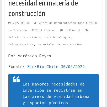
necesidad en materia de
construcción
2022-05-30
Centro de Documentación Instituto de
la Vivienda
2183 visitas
0 Comment
,
,
déficit de vivienda
derecho al agua
,
infraestructura
materiales de construccion
Por Verónica Reyes
Fuente:
Bio-Bio Chile 30/05/2022
Las mayores necesidades de
inversión se registran en
las áreas de vialidad urbana
y espacios públicos,