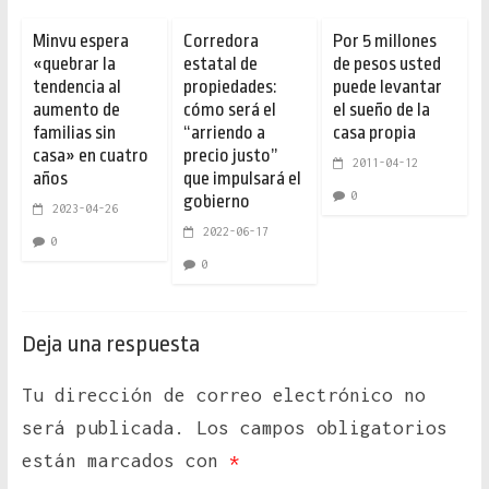
Minvu espera
Corredora
Por 5 millones
«quebrar la
estatal de
de pesos usted
tendencia al
propiedades:
puede levantar
aumento de
cómo será el
el sueño de la
familias sin
“arriendo a
casa propia
casa» en cuatro
precio justo”
2011-04-12
años
que impulsará el
0
gobierno
2023-04-26
2022-06-17
0
0
Deja una respuesta
Tu dirección de correo electrónico no
será publicada.
Los campos obligatorios
están marcados con
*