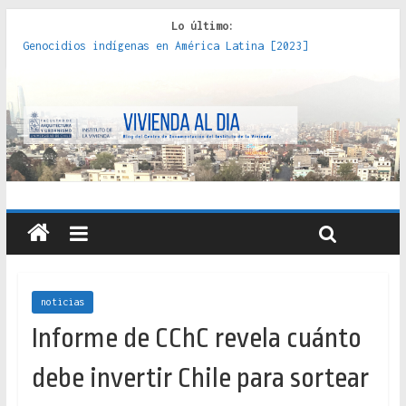
Lo último:
Genocidios indígenas en América Latina [2023]
Estudios sobre la espacialización de los Estados :
políticas, prácticas y representaciones [2022]
Donde el pedernal choca con el acero : hacia una teoría
crítica de las fronteras latinoamericanas [2020]
Criterios técnicos para una vivienda adecuada [2019]
Red de consultorios de la Caja del Seguro Obrero en
Santiago : un patrimonio emblemático [2014]
noticias
Informe de CChC revela cuánto
debe invertir Chile para sortear