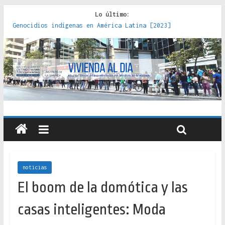
Lo último:
Red de consultorios de la Caja del Seguro Obrero en
Santiago : un patrimonio emblemático [2014]
Genocidios indígenas en América Latina [2023]
Estudios sobre la espacialización de los Estados :
políticas, prácticas y representaciones [2022]
Donde el pedernal choca con el acero : hacia una teoría
crítica de las fronteras latinoamericanas [2020]
Criterios técnicos para una vivienda adecuada [2019]
noticias
El boom de la domótica y las
casas inteligentes: Moda