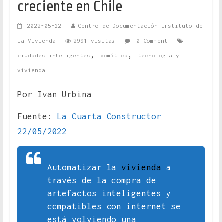
creciente en Chile
2022-05-22
Centro de Documentación Instituto de
la Vivienda
2991 visitas
0 Comment
,
,
ciudades inteligentes
domótica
tecnologia y
vivienda
Por Ivan Urbina
Fuente:
La Cuarta Constructor
22/05/2022
Automatizar la
vivienda
a
través de la compra de
artefactos inteligentes y
compatibles con internet se
está volviendo una