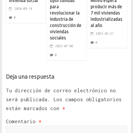
vivienda social
oportunidad
Minvu espera
para
producir más de
2020-09-14
revolucionar la
7 mil viviendas
0
industria de
industrializadas
construcción de
al año
viviendas
2023-03-21
sociales
0
2022-07-06
0
Deja una respuesta
Tu dirección de correo electrónico no
será publicada.
Los campos obligatorios
están marcados con
*
Comentario
*