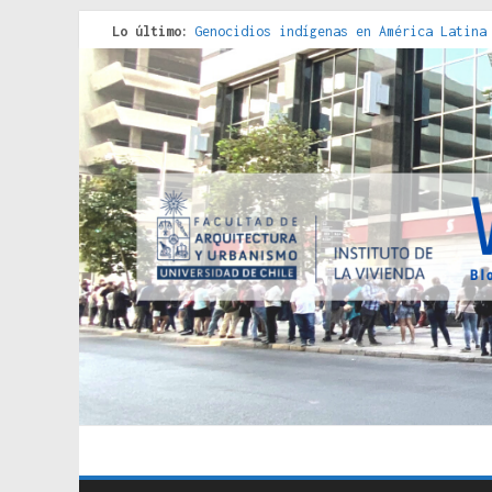
Lo último:
Genocidios indígenas en América Latina
Estudios sobre la espacialización de l
Donde el pedernal choca con el acero :
Criterios técnicos para una vivienda a
Red de consultorios de la Caja del Seg