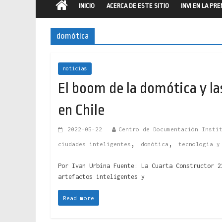
INICIO
ACERCA DE ESTE SITIO
INVI EN LA PR
domótica
noticias
El boom de la domótica y la
en Chile
2022-05-22
Centro de Documentación Insti
,
,
ciudades inteligentes
domótica
tecnologia y
Por Ivan Urbina Fuente: La Cuarta Constructor 2
artefactos inteligentes y
Read more