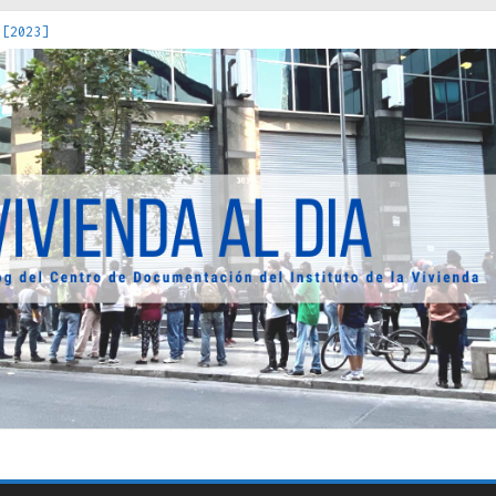
 [2023]
os Estados : políticas, prácticas y representaciones [2022]
 hacia una teoría crítica de las fronteras latinoamericanas [202
decuada [2019]
uro Obrero en Santiago : un patrimonio emblemático [2014]