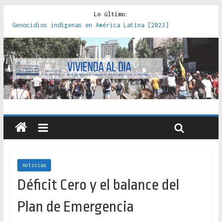
Lo último:
Genocidios indígenas en América Latina [2023]
Estudios sobre la espacialización de los Estados :
políticas, prácticas y representaciones [2022]
Donde el pedernal choca con el acero : hacia una teoría
crítica de las fronteras latinoamericanas [2020]
Criterios técnicos para una vivienda adecuada [2019]
Red de consultorios de la Caja del Seguro Obrero en
Santiago : un patrimonio emblemático [2014]
noticias
Déficit Cero y el balance del
Plan de Emergencia