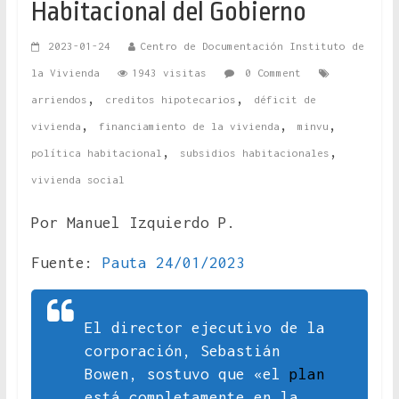
Habitacional del Gobierno
2023-01-24
Centro de Documentación Instituto de
la Vivienda
1943 visitas
0 Comment
,
,
arriendos
creditos hipotecarios
déficit de
,
,
,
vivienda
financiamiento de la vivienda
minvu
,
,
política habitacional
subsidios habitacionales
vivienda social
Por Manuel Izquierdo P.
Fuente:
Pauta 24/01/2023
El director ejecutivo de la
corporación, Sebastián
Bowen, sostuvo que «el
plan
está completamente en la