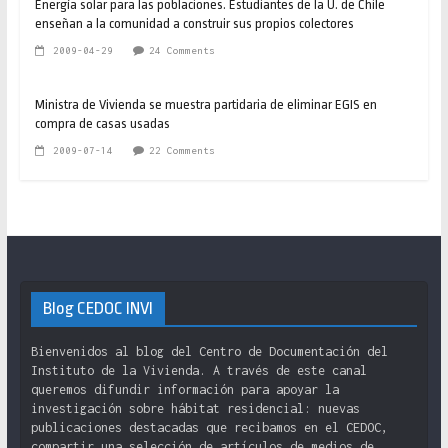
Energía solar para las poblaciones. Estudiantes de la U. de Chile
enseñan a la comunidad a construir sus propios colectores
2009-04-29
24 Comments
Ministra de Vivienda se muestra partidaria de eliminar EGIS en
compra de casas usadas
2009-07-14
22 Comments
Blog CEDOC INVI
Bienvenidos al blog del Centro de Documentación del
Instituto de la Vivienda. A través de este canal
queremos difundir información para apoyar la
investigación sobre hábitat residencial: nuevas
publicaciones destacadas que recibamos en el CEDOC,
compartir una selección de artículos de medios de