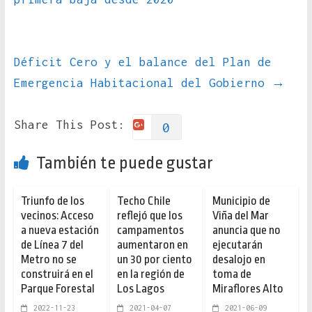
Déficit Cero y el balance del Plan de
Emergencia Habitacional del Gobierno
→
Share This Post:
0
También te puede gustar
Triunfo de los
Techo Chile
Municipio de
vecinos: Acceso
reflejó que los
Viña del Mar
a nueva estación
campamentos
anuncia que no
de Línea 7 del
aumentaron en
ejecutarán
Metro no se
un 30 por ciento
desalojo en
construirá en el
en la región de
toma de
Parque Forestal
Los Lagos
Miraflores Alto
2022-11-23
2021-04-07
2021-06-09