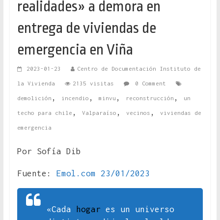
realidades» a demora en
entrega de viviendas de
emergencia en Viña
2023-01-23
Centro de Documentación Instituto de
la Vivienda
2135 visitas
0 Comment
,
,
,
,
demolición
incendio
minvu
reconstrucción
un
,
,
,
techo para chile
Valparaíso
vecinos
viviendas de
emergencia
Por Sofía Dib
Fuente:
Emol.com 23/01/2023
«Cada
hogar
es un universo