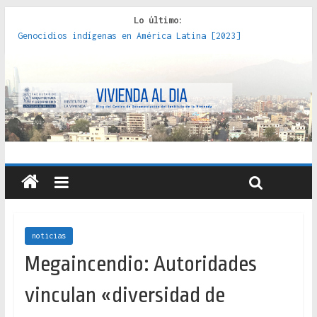
Lo último:
Genocidios indígenas en América Latina [2023]
Estudios sobre la espacialización de los Estados :
políticas, prácticas y representaciones [2022]
Donde el pedernal choca con el acero : hacia una teoría
crítica de las fronteras latinoamericanas [2020]
Criterios técnicos para una vivienda adecuada [2019]
Red de consultorios de la Caja del Seguro Obrero en
Santiago : un patrimonio emblemático [2014]
noticias
Megaincendio: Autoridades
vinculan «diversidad de