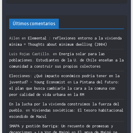
Últimos comentarios
Ailen
en
Elemental : reflexiones entorno a la vivienda
mínima = Thoughts about minimum dwelling (2004)
Luis Rojas Castillo.
en
Energía solar para las
poblaciones. Estudiantes de la U. de Chile enseñan a la
comunidad a construir sus propios colectores
Elecciones: ¿Qué impacto económico podría tener en la
juventud? – Young Economist
en
La Pintana del Futuro:
el plan que busca cambiarle la cara a la comuna con
peor calidad de vida urbana en la RM
En la lucha por la vivienda construimos la fuerza del
pueblo.
en
Viviendas soviéticas: El tesoro habitacional
escondido de Macul
SMAPA y gestión Barriga: Un recuento de promesas y
decepciones » La Voz de Maipú
en
El agua de Maipú se