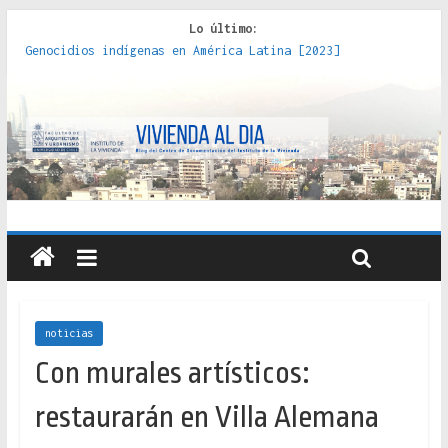
Lo último:
Genocidios indígenas en América Latina [2023]
Estudios sobre la espacialización de los Estados :
políticas, prácticas y representaciones [2022]
Donde el pedernal choca con el acero : hacia una teoría
crítica de las fronteras latinoamericanas [2020]
Criterios técnicos para una vivienda adecuada [2019]
Red de consultorios de la Caja del Seguro Obrero en
Santiago : un patrimonio emblemático [2014]
noticias
Con murales artísticos:
restaurarán en Villa Alemana