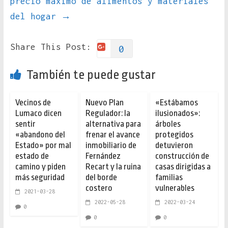
precio máximo de alimentos y materiales
del hogar
→
Share This Post:
0
También te puede gustar
Vecinos de
Nuevo Plan
«Estábamos
Lumaco dicen
Regulador: la
ilusionados»:
sentir
alternativa para
árboles
«abandono del
frenar el avance
protegidos
Estado» por mal
inmobiliario de
detuvieron
estado de
Fernández
construcción de
camino y piden
Recart y la ruina
casas dirigidas a
más seguridad
del borde
familias
costero
vulnerables
2021-03-28
2022-05-28
2022-03-24
0
0
0