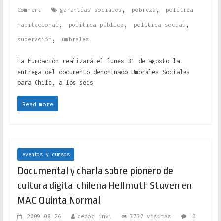
,
,
Comment
garantías sociales
pobreza
política
,
,
,
habitacional
política pública
politica social
,
superación
umbrales
La Fundación realizará el lunes 31 de agosto la
entrega del documento denominado Umbrales Sociales
para Chile, a los seis
Read more
eventos y cursos
Documental y charla sobre pionero de
cultura digital chilena Hellmuth Stuven en
MAC Quinta Normal
2009-08-26
cedoc invi
3737 visitas
0