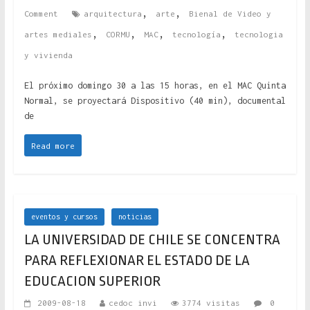
,
,
Comment
arquitectura
arte
Bienal de Video y
,
,
,
,
artes mediales
CORMU
MAC
tecnología
tecnologia
y vivienda
El próximo domingo 30 a las 15 horas, en el MAC Quinta
Normal, se proyectará Dispositivo (40 min), documental
de
Read more
eventos y cursos
noticias
LA UNIVERSIDAD DE CHILE SE CONCENTRA
PARA REFLEXIONAR EL ESTADO DE LA
EDUCACION SUPERIOR
2009-08-18
cedoc invi
3774 visitas
0