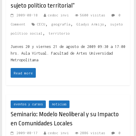
sujeto político territorial”
2009-08-18
cedoc invi
5600 visitas
0
,
,
,
Comment
CECU
geografía
Gladys Armijo
sujeto
,
político social
territorio
Jueves 20 y viernes 21 de agosto de 2009 09:30 a 17:00
hrs. Aula Virtual. Facultad de Artes Universidad
Metropolitana
Read more
eventos y cursos
noticias
Seminario: Modelo Neoliberal y su Impacto
en Comunidades Locales
2009-08-17
cedoc invi
2886 visitas
0