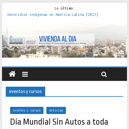
Lo último:
Genocidios indígenas en América Latina [2023]
Estudios sobre la espacialización de los Estados :
políticas, prácticas y representaciones [2022]
Donde el pedernal choca con el acero : hacia una teoría
crítica de las fronteras latinoamericanas [2020]
Criterios técnicos para una vivienda adecuada [2019]
Red de consultorios de la Caja del Seguro Obrero en
Santiago : un patrimonio emblemático [2014]
eventos y cursos
eventos y cursos
noticias
Día Mundial Sin Autos a toda