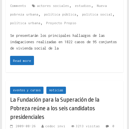
,
,
Comments
actores sociales
estudios
Nueva
,
,
,
pobreza urbana
política pública
politica social
,
política urbana
Proyecto Propio
Se presentarán los principales hallazgos de las
indagaciones realizadas en 1822 casos de 95 conjuntos
de vivienda social de la
Read more
eventos y cursos
noticias
La Fundación para la Superación de la
Pobreza reúne a los seis candidatos
presidenciales
2009-08-26
cedoc invi
3213 visitas
0