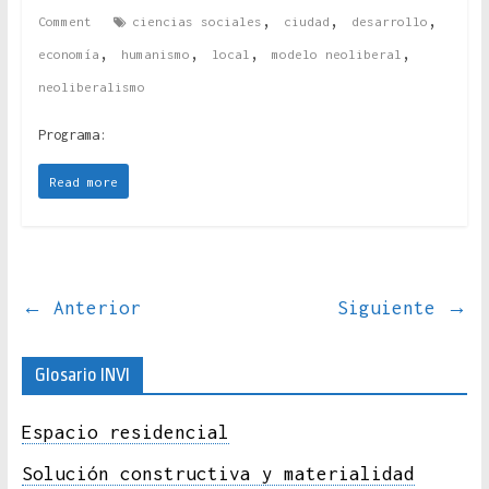
,
,
,
Comment
ciencias sociales
ciudad
desarrollo
,
,
,
,
economía
humanismo
local
modelo neoliberal
neoliberalismo
Programa:
Read more
← Anterior
Siguiente →
Glosario INVI
Espacio residencial
Solución constructiva y materialidad