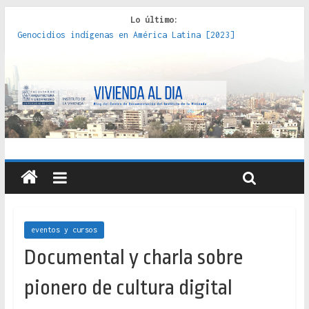
Lo último:
Genocidios indígenas en América Latina [2023]
Estudios sobre la espacialización de los Estados :
políticas, prácticas y representaciones [2022]
Donde el pedernal choca con el acero : hacia una teoría
crítica de las fronteras latinoamericanas [2020]
Criterios técnicos para una vivienda adecuada [2019]
Red de consultorios de la Caja del Seguro Obrero en
Santiago : un patrimonio emblemático [2014]
eventos y cursos
Documental y charla sobre
pionero de cultura digital