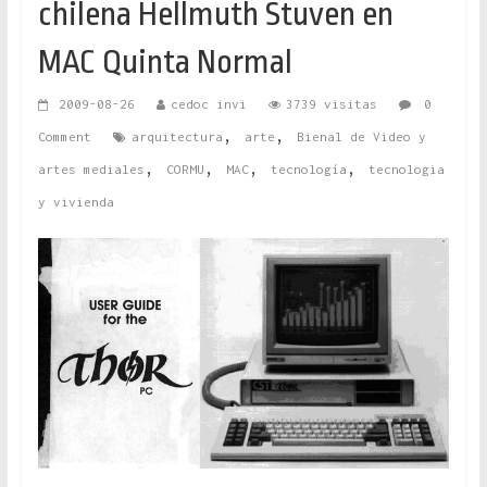
chilena Hellmuth Stuven en
MAC Quinta Normal
2009-08-26
cedoc invi
3739 visitas
0
,
,
Comment
arquitectura
arte
Bienal de Video y
,
,
,
,
artes mediales
CORMU
MAC
tecnología
tecnologia
y vivienda