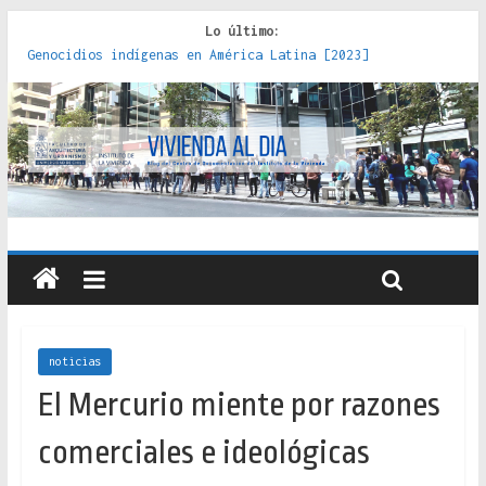
Lo último:
Genocidios indígenas en América Latina [2023]
Estudios sobre la espacialización de los Estados :
políticas, prácticas y representaciones [2022]
Donde el pedernal choca con el acero : hacia una teoría
crítica de las fronteras latinoamericanas [2020]
Criterios técnicos para una vivienda adecuada [2019]
Red de consultorios de la Caja del Seguro Obrero en
Santiago : un patrimonio emblemático [2014]
noticias
El Mercurio miente por razones
comerciales e ideológicas