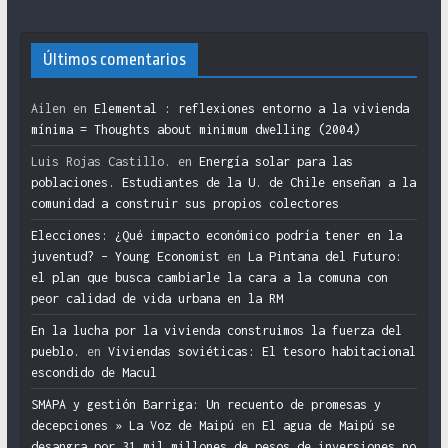
Últimos comentarios
Ailen
en
Elemental : reflexiones entorno a la vivienda
mínima = Thoughts about minimum dwelling (2004)
Luis Rojas Castillo.
en
Energía solar para las
poblaciones. Estudiantes de la U. de Chile enseñan a la
comunidad a construir sus propios colectores
Elecciones: ¿Qué impacto económico podría tener en la
juventud? – Young Economist
en
La Pintana del Futuro:
el plan que busca cambiarle la cara a la comuna con
peor calidad de vida urbana en la RM
En la lucha por la vivienda construimos la fuerza del
pueblo.
en
Viviendas soviéticas: El tesoro habitacional
escondido de Macul
SMAPA y gestión Barriga: Un recuento de promesas y
decepciones » La Voz de Maipú
en
El agua de Maipú se
desangra por 31 mil millones de pesos de inversiones no