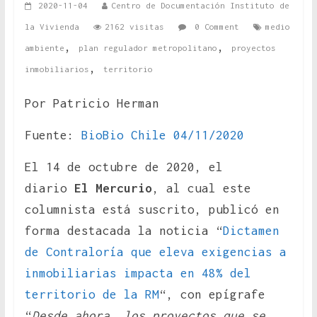
2020-11-04
Centro de Documentación Instituto de
la Vivienda
2162 visitas
0 Comment
medio
,
,
ambiente
plan regulador metropolitano
proyectos
,
inmobiliarios
territorio
Por Patricio Herman
Fuente:
BioBio Chile 04/11/2020
El 14 de octubre de 2020, el
diario
El Mercurio
, al cual este
columnista está suscrito, publicó en
forma destacada la noticia “
Dictamen
de Contraloría que eleva exigencias a
inmobiliarias impacta en 48% del
territorio de la RM
“, con epígrafe
“
Desde ahora, los proyectos que se