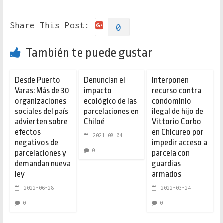
Share This Post:
0
También te puede gustar
Desde Puerto
Denuncian el
Interponen
Varas: Más de 30
impacto
recurso contra
organizaciones
ecológico de las
condominio
sociales del país
parcelaciones en
ilegal de hijo de
advierten sobre
Chiloé
Vittorio Corbo
efectos
en Chicureo por
2021-08-04
negativos de
impedir acceso a
0
parcelaciones y
parcela con
demandan nueva
guardias
ley
armados
2022-06-28
2022-03-24
0
0