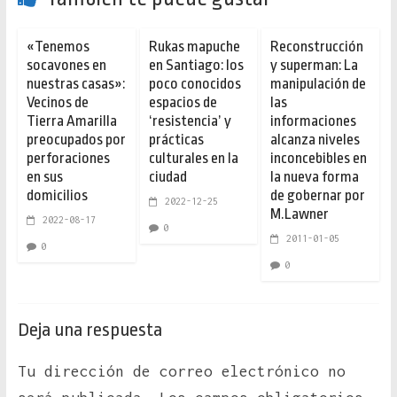
«Tenemos
Rukas mapuche
Reconstrucción
socavones en
en Santiago: los
y superman: La
nuestras casas»:
poco conocidos
manipulación de
Vecinos de
espacios de
las
Tierra Amarilla
‘resistencia’ y
informaciones
preocupados por
prácticas
alcanza niveles
perforaciones
culturales en la
inconcebibles en
en sus
ciudad
la nueva forma
domicilios
de gobernar por
2022-12-25
M.Lawner
2022-08-17
0
2011-01-05
0
0
Deja una respuesta
Tu dirección de correo electrónico no