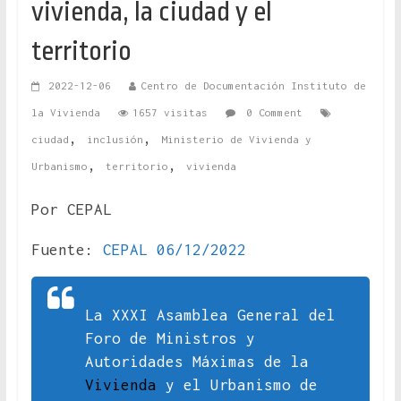
vivienda, la ciudad y el
territorio
2022-12-06
Centro de Documentación Instituto de
la Vivienda
1657 visitas
0 Comment
,
,
ciudad
inclusión
Ministerio de Vivienda y
,
,
Urbanismo
territorio
vivienda
Por CEPAL
Fuente:
CEPAL 06/12/2022
La XXXI Asamblea General del
Foro de Ministros y
Autoridades Máximas de la
Vivienda
y el Urbanismo de