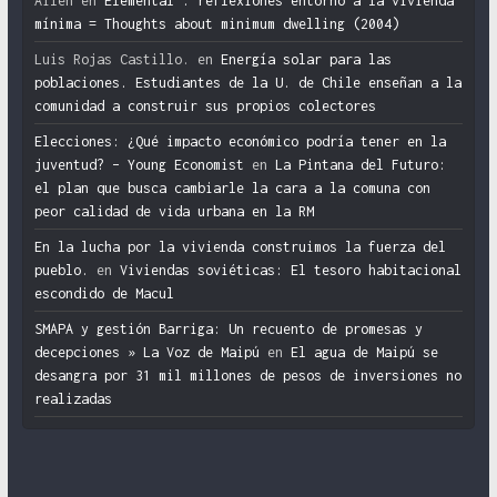
Ailen
en
Elemental : reflexiones entorno a la vivienda
mínima = Thoughts about minimum dwelling (2004)
Luis Rojas Castillo.
en
Energía solar para las
poblaciones. Estudiantes de la U. de Chile enseñan a la
comunidad a construir sus propios colectores
Elecciones: ¿Qué impacto económico podría tener en la
juventud? – Young Economist
en
La Pintana del Futuro:
el plan que busca cambiarle la cara a la comuna con
peor calidad de vida urbana en la RM
En la lucha por la vivienda construimos la fuerza del
pueblo.
en
Viviendas soviéticas: El tesoro habitacional
escondido de Macul
SMAPA y gestión Barriga: Un recuento de promesas y
decepciones » La Voz de Maipú
en
El agua de Maipú se
desangra por 31 mil millones de pesos de inversiones no
realizadas