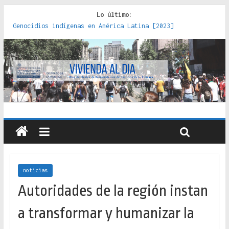
Lo último:
Genocidios indígenas en América Latina [2023]
Estudios sobre la espacialización de los Estados :
políticas, prácticas y representaciones [2022]
Donde el pedernal choca con el acero : hacia una teoría
crítica de las fronteras latinoamericanas [2020]
Criterios técnicos para una vivienda adecuada [2019]
Red de consultorios de la Caja del Seguro Obrero en
Santiago : un patrimonio emblemático [2014]
noticias
Autoridades de la región instan
a transformar y humanizar la