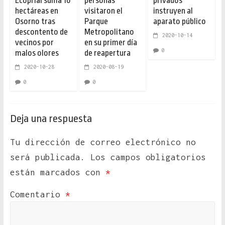
Ecoprial suma 10
personas
privados
hectáreas en
visitaron el
instruyen al
Osorno tras
Parque
aparato público
descontento de
Metropolitano
2020-10-14
vecinos por
en su primer día
0
malos olores
de reapertura
2020-10-28
2020-08-19
0
0
Deja una respuesta
Tu dirección de correo electrónico no
será publicada.
Los campos obligatorios
están marcados con
*
Comentario
*