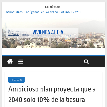
Lo último:
Genocidios indígenas en América Latina [2023]
Estudios sobre la espacialización de los Estados :
políticas, prácticas y representaciones [2022]
Donde el pedernal choca con el acero : hacia una teoría
crítica de las fronteras latinoamericanas [2020]
Criterios técnicos para una vivienda adecuada [2019]
Red de consultorios de la Caja del Seguro Obrero en
Santiago : un patrimonio emblemático [2014]
noticias
Ambicioso plan proyecta que a
2040 solo 10% de la basura