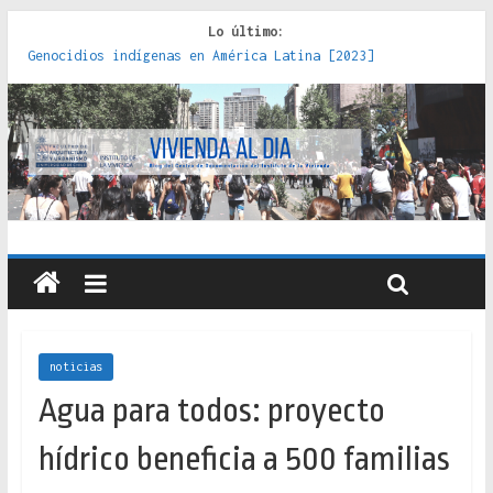
Lo último:
Genocidios indígenas en América Latina [2023]
Estudios sobre la espacialización de los Estados :
políticas, prácticas y representaciones [2022]
Donde el pedernal choca con el acero : hacia una teoría
crítica de las fronteras latinoamericanas [2020]
Criterios técnicos para una vivienda adecuada [2019]
Red de consultorios de la Caja del Seguro Obrero en
Santiago : un patrimonio emblemático [2014]
noticias
Agua para todos: proyecto
hídrico beneficia a 500 familias