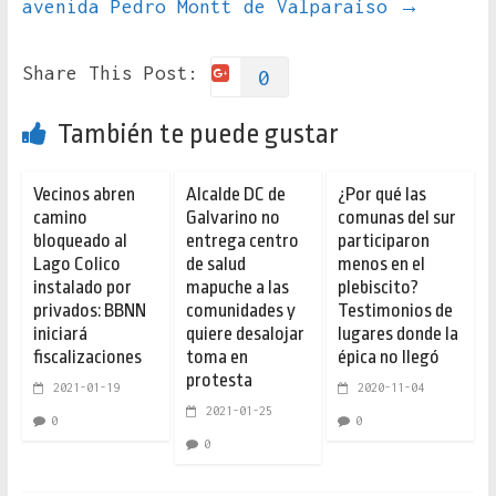
avenida Pedro Montt de Valparaíso
→
Share This Post:
0
También te puede gustar
Vecinos abren
Alcalde DC de
¿Por qué las
camino
Galvarino no
comunas del sur
bloqueado al
entrega centro
participaron
Lago Colico
de salud
menos en el
instalado por
mapuche a las
plebiscito?
privados: BBNN
comunidades y
Testimonios de
iniciará
quiere desalojar
lugares donde la
fiscalizaciones
toma en
épica no llegó
protesta
2021-01-19
2020-11-04
2021-01-25
0
0
0