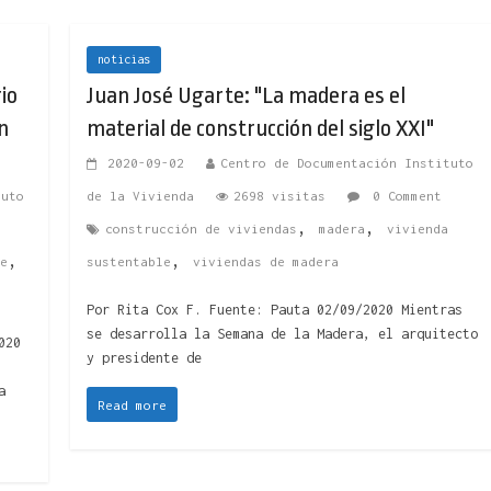
noticias
io
Juan José Ugarte: "La madera es el
n
material de construcción del siglo XXI"
2020-09-02
Centro de Documentación Instituto
tuto
de la Vivienda
2698 visitas
0 Comment
,
,
construcción de viviendas
madera
vivienda
,
,
e
sustentable
viviendas de madera
Por Rita Cox F. Fuente: Pauta 02/09/2020 Mientras
se desarrolla la Semana de la Madera, el arquitecto
020
y presidente de
a
Read more