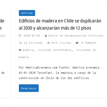
noticias
 de
Edificios de madera en Chile se duplicarán
e
al 2030 y alcanzarían más de 12 pisos
tuto
2020-01-02
Centro de Documentación Instituto
de la Vivienda
2914 visitas
0 Comment
,
,
madera
vivienda sustentable
viviendas de
madera
Por AméricaEconomía.com Fuente: América economía
 de
02-01-2020 Tecnofast, la empresa a cargo de la
construcción en Chile de los dos edificios
Read more