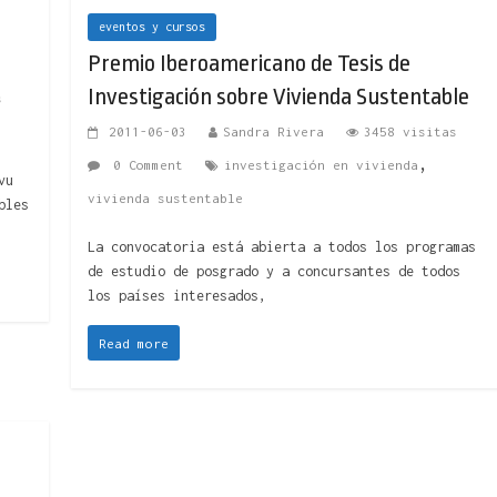
eventos y cursos
Premio Iberoamericano de Tesis de
Investigación sobre Vivienda Sustentable
s
2011-06-03
Sandra Rivera
3458 visitas
,
0 Comment
investigación en vivienda
vu
vivienda sustentable
bles
La convocatoria está abierta a todos los programas
de estudio de posgrado y a concursantes de todos
los países interesados,
Read more