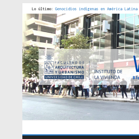
Lo último:
Genocidios indígenas en América Latina
Estudios sobre la espacialización de l
Donde el pedernal choca con el acero :
Criterios técnicos para una vivienda a
Red de consultorios de la Caja del Seg