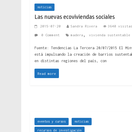
noticias
Las nuevas ecoviviendas sociales
2015-07-20
Sandra Rivera
3640 visita
,
0 Comment
madera
vivienda sustentable
Fuente: Tendencias La Tercera 20/07/2015 El Min
está impulsando la creación de barrios sustenta
en distintas regiones del país, con
Read more
eventos y cursos
noticias
recursos de investigación