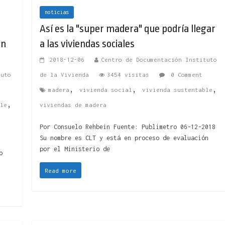
noticias
Así es la "super madera" que podría llegar
an
a las viviendas sociales
2018-12-06
Centro de Documentación Instituto
tuto
de la Vivienda
3454 visitas
0 Comment
,
,
,
madera
vivienda social
vivienda sustentable
,
le
viviendas de madera
Por Consuelo Rehbein Fuente: Publimetro 06-12-2018
Su nombre es CLT y está en proceso de evaluación
por el Ministerio de
o
Read more