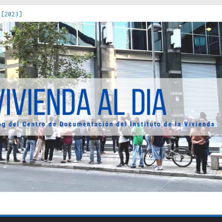
 [2023]
os Estados : políticas, prácticas y representaciones [2022]
 hacia una teoría crítica de las fronteras latinoamericanas [202
decuada [2019]
uro Obrero en Santiago : un patrimonio emblemático [2014]