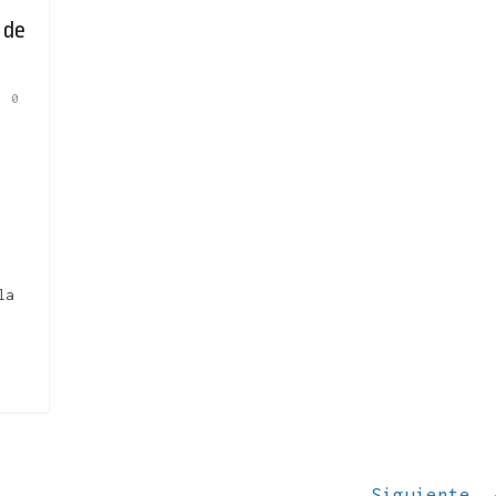
 de
0
la
Siguiente 