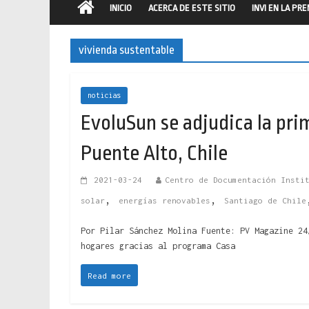
INICIO
ACERCA DE ESTE SITIO
INVI EN LA PR
vivienda sustentable
noticias
EvoluSun se adjudica la prim
Puente Alto, Chile
2021-03-24
Centro de Documentación Insti
,
,
solar
energías renovables
Santiago de Chile
Por Pilar Sánchez Molina Fuente: PV Magazine 24
hogares gracias al programa Casa
Read more