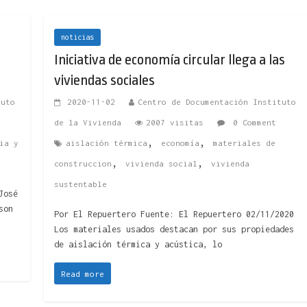
noticias
Iniciativa de economía circular llega a las
viviendas sociales
tuto
2020-11-02
Centro de Documentación Instituto
de la Vivienda
2007 visitas
0 Comment
,
,
ia y
aislación térmica
economía
materiales de
,
,
construccion
vivienda social
vivienda
sustentable
José
son
Por El Repuertero Fuente: El Repuertero 02/11/2020
Los materiales usados destacan por sus propiedades
de aislación térmica y acústica, lo
Read more