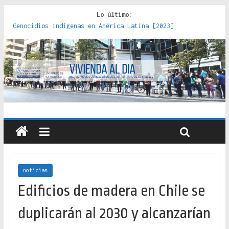
Lo último:
Genocidios indígenas en América Latina [2023]
Estudios sobre la espacialización de los Estados :
políticas, prácticas y representaciones [2022]
Donde el pedernal choca con el acero : hacia una teoría
crítica de las fronteras latinoamericanas [2020]
Criterios técnicos para una vivienda adecuada [2019]
Red de consultorios de la Caja del Seguro Obrero en
Santiago : un patrimonio emblemático [2014]
noticias
Edificios de madera en Chile se
duplicarán al 2030 y alcanzarían