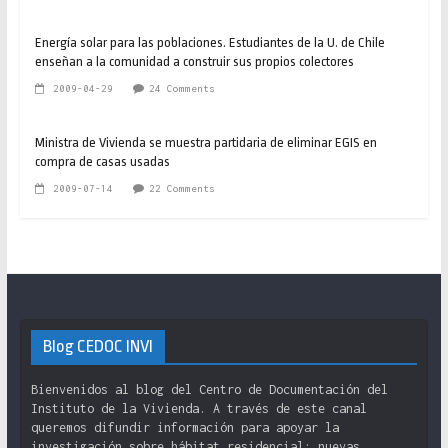
Energía solar para las poblaciones. Estudiantes de la U. de Chile
enseñan a la comunidad a construir sus propios colectores
2009-04-29
24 Comments
Ministra de Vivienda se muestra partidaria de eliminar EGIS en
compra de casas usadas
2009-07-14
22 Comments
Blog CEDOC INVI
Bienvenidos al blog del Centro de Documentación del
Instituto de la Vivienda. A través de este canal
queremos difundir información para apoyar la
investigación sobre hábitat residencial: nuevas