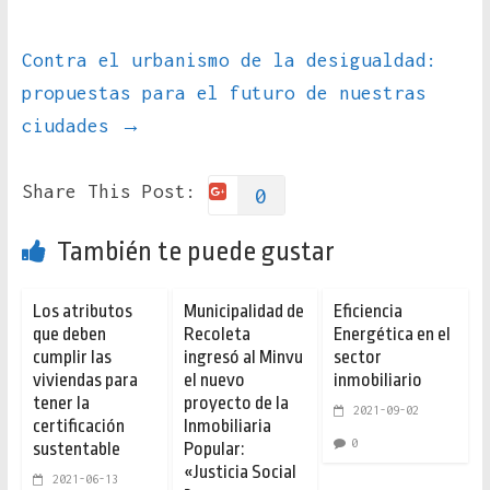
Contra el urbanismo de la desigualdad:
propuestas para el futuro de nuestras
ciudades
→
Share This Post:
0
También te puede gustar
Los atributos
Municipalidad de
Eficiencia
que deben
Recoleta
Energética en el
cumplir las
ingresó al Minvu
sector
viviendas para
el nuevo
inmobiliario
tener la
proyecto de la
2021-09-02
certificación
Inmobiliaria
0
sustentable
Popular:
«Justicia Social
2021-06-13