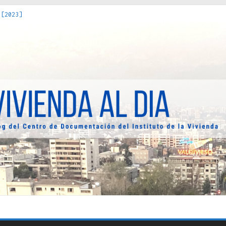
 [2023]
os Estados : políticas, prácticas y representaciones [2022]
 hacia una teoría crítica de las fronteras latinoamericanas [202
decuada [2019]
uro Obrero en Santiago : un patrimonio emblemático [2014]