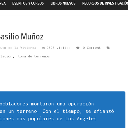
ENSA
EVENTOS Y CURSOS
LIBROS NUEVOS
RECURSOS DE INVESTIGACIÓ
Basilio Muñoz
tuto de la Vivienda
2328 visitas
0 Comment
,
blación
toma de terrenos
pobladores montaron una operación
en un terreno. Con el tiempo, se afianzó
iones más populares de Los Ángeles.