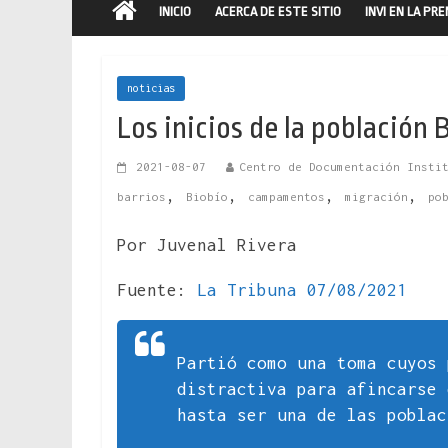
INICIO
ACERCA DE ESTE SITIO
INVI EN LA PR
noticias
Los inicios de la población 
2021-08-07
Centro de Documentación Insti
,
,
,
,
barrios
Biobío
campamentos
migración
po
Por Juvenal Rivera
Fuente:
La Tribuna 07/08/2021
Partió como una toma cuyos 
distractiva para afincarse 
hasta ser una de las poblac