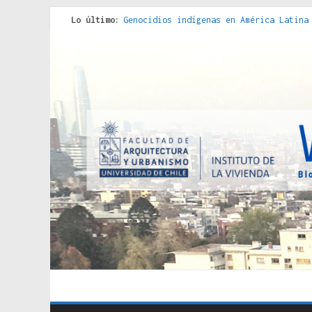
Lo último:
Genocidios indígenas en América Latina
Estudios sobre la espacialización de l
Donde el pedernal choca con el acero :
Criterios técnicos para una vivienda a
Red de consultorios de la Caja del Seg