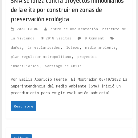
SMA se lanza contra proyectos inmobiliarios
de la elite por construir en zonas de
preservación ecológica
2022-10-06
Centro de Documentación Instituto de
la Vivienda
2018 visitas
0 Comment
,
,
,
,
daños
irregularidades
loteos
medio ambiente
,
plan regulador metropolitano
proyectos
,
inmobiliarios
Santiago de Chile
Por Emilia Aparicio Fuente: El Mostrador 06/10/2022 La
Superintendencia del Medio Ambiente (SMA) inició un
procedimiento para exigir evaluación ambiental
Read more
noticias