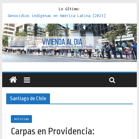
Lo último:
Genocidios indígenas en América Latina [2023]
Estudios sobre la espacialización de los Estados :
políticas, prácticas y representaciones [2022]
Donde el pedernal choca con el acero : hacia una teoría
crítica de las fronteras latinoamericanas [2020]
Criterios técnicos para una vivienda adecuada [2019]
Red de consultorios de la Caja del Seguro Obrero en
Santiago : un patrimonio emblemático [2014]
Santiago de Chile
noticias
Carpas en Providencia: