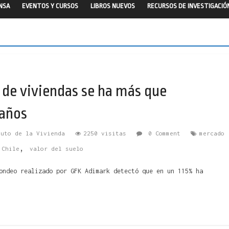
ENSA
EVENTOS Y CURSOS
LIBROS NUEVOS
RECURSOS DE INVESTIGACIÓ
 de viviendas se ha más que
 años
tuto de la Vivienda
2250 visitas
0 Comment
mercado
,
 Chile
valor del suelo
ondeo realizado por GFK Adimark detectó que en un 115% ha