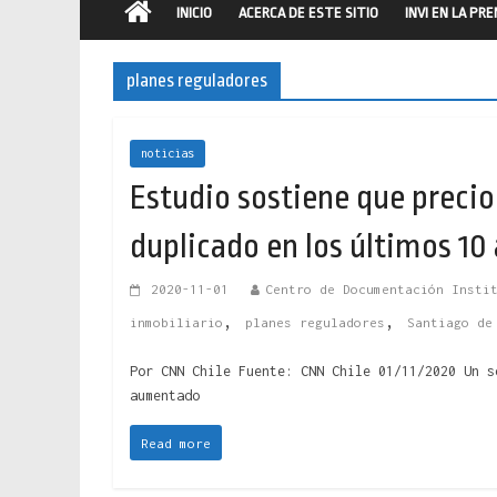
INICIO
ACERCA DE ESTE SITIO
INVI EN LA PR
planes reguladores
noticias
Estudio sostiene que precio
duplicado en los últimos 10
2020-11-01
Centro de Documentación Insti
,
,
inmobiliario
planes reguladores
Santiago de
Por CNN Chile Fuente: CNN Chile 01/11/2020 Un s
aumentado
Read more