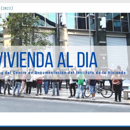
 [2023]
os Estados : políticas, prácticas y representaciones [2022]
 hacia una teoría crítica de las fronteras latinoamericanas [202
decuada [2019]
uro Obrero en Santiago : un patrimonio emblemático [2014]