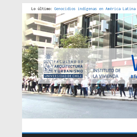
Lo último:
Genocidios indígenas en América Latina
Estudios sobre la espacialización de l
Donde el pedernal choca con el acero :
Criterios técnicos para una vivienda a
Red de consultorios de la Caja del Seg