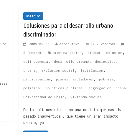
noticias
Colusiones para el desarrollo urbano
discriminador
tuto
2009-09-03
cedoc invi
3797 visitas
,
,
,
0 Comment
américa latina
ciudad
colusión
,
,
delincuencia
desarrollo urbano
desigualdad
,
,
,
urbana
exclusión social
legislación
,
,
,
participación
planes reguladores
pobreza
2020
,
,
,
política
políticas públicas
segregación urbana
,
Universidad de Chile
vivienda social
En los últimos días hubo una noticia que casi ha
pasado inadvertida y que tiene un gran impacto
urbano, ya