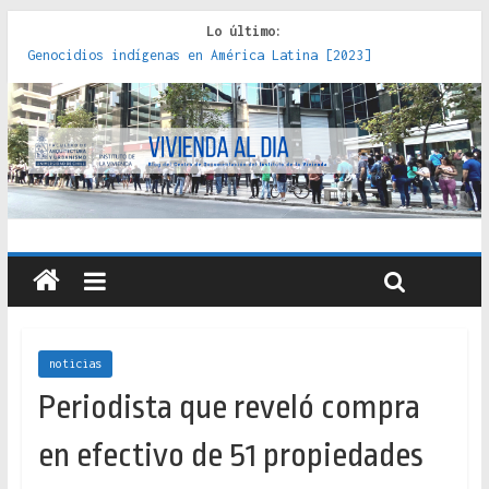
Lo último:
Genocidios indígenas en América Latina [2023]
Estudios sobre la espacialización de los Estados :
políticas, prácticas y representaciones [2022]
Donde el pedernal choca con el acero : hacia una teoría
crítica de las fronteras latinoamericanas [2020]
Criterios técnicos para una vivienda adecuada [2019]
Red de consultorios de la Caja del Seguro Obrero en
Santiago : un patrimonio emblemático [2014]
noticias
Periodista que reveló compra
en efectivo de 51 propiedades