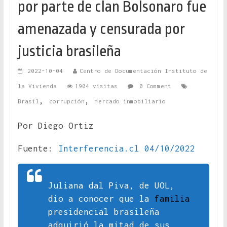
por parte de clan Bolsonaro fue
amenazada y censurada por
justicia brasileña
2022-10-04
Centro de Documentación Instituto de
la Vivienda
1904 visitas
0 Comment
,
,
Brasil
corrupción
mercado inmobiliario
Por Diego Ortiz
Fuente:
Interferencia.cl 04/10/2022
Juliana dal Piva, de
UOL
,
dio a conocer que la
familia
presidencial brasileña
adquirió la mitad de sus