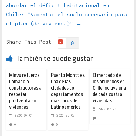
abordar el déficit habitacional en
Chile: “Aumentar el suelo necesario para
el plan (de vivienda)”
→
Share This Post:
0
También te puede gustar
Minvu refuerza
Puerto Montt es
El mercado de
llamado a
una de las
los arriendos en
constructoras a
ciudades con
Chile incluye una
respetar
departamentos
de cada cuatro
postventa en
más caros de
viviendas
viviendas
Latinoamérica
2022-07-23
2020-07-01
2022-06-03
0
0
0