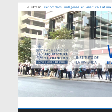
Lo último:
Genocidios indígenas en América Latina
Estudios sobre la espacialización de l
Donde el pedernal choca con el acero :
Criterios técnicos para una vivienda a
Red de consultorios de la Caja del Seg