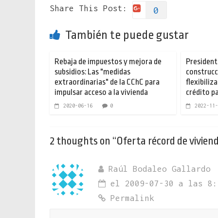
Share This Post:
0
También te puede gustar
Rebaja de impuestos y mejora de
President
subsidios: Las "medidas
construcc
extraordinarias" de la CChC para
flexibiliz
impulsar acceso a la vivienda
crédito pa
2020-06-16
0
2022-11-
2 thoughts on “
Oferta récord de vivien
Raúl Bodaleo Gallardo
el 2009-07-30 a las 8:
Permalink