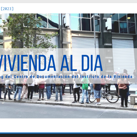
 [2023]
os Estados : políticas, prácticas y representaciones [2022]
 hacia una teoría crítica de las fronteras latinoamericanas [202
decuada [2019]
uro Obrero en Santiago : un patrimonio emblemático [2014]