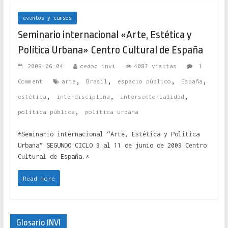
eventos y cursos
Seminario internacional «Arte, Estética y
Política Urbana» Centro Cultural de España
2009-06-04
cedoc invi
4087 visitas
1
,
,
,
,
Comment
arte
Brasil
espacio público
España
,
,
,
estética
interdisciplina
intersectorialidad
,
política pública
política urbana
*Seminario internacional “Arte, Estética y Política
Urbana” SEGUNDO CICLO 9 al 11 de junio de 2009 Centro
Cultural de España.*
Read more
Glosario INVI