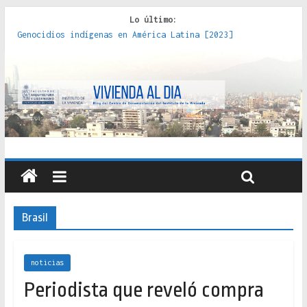
Lo último:
Genocidios indígenas en América Latina [2023]
Estudios sobre la espacialización de los Estados :
políticas, prácticas y representaciones [2022]
Donde el pedernal choca con el acero : hacia una teoría
crítica de las fronteras latinoamericanas [2020]
Criterios técnicos para una vivienda adecuada [2019]
Red de consultorios de la Caja del Seguro Obrero en
Santiago : un patrimonio emblemático [2014]
Brasil
noticias
Periodista que reveló compra