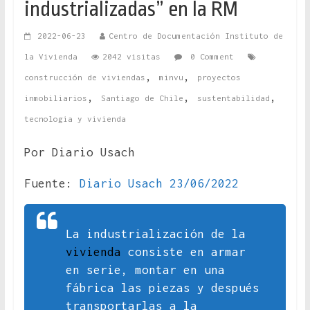
industrializadas” en la RM
2022-06-23
Centro de Documentación Instituto de
la Vivienda
2042 visitas
0 Comment
,
,
construcción de viviendas
minvu
proyectos
,
,
,
inmobiliarios
Santiago de Chile
sustentabilidad
tecnologia y vivienda
Por Diario Usach
Fuente:
Diario Usach 23/06/2022
La industrialización de la
vivienda
consiste en armar
en serie, montar en una
fábrica las piezas y después
transportarlas a la