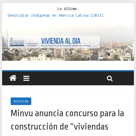
Lo último:
Genocidios indígenas en América Latina [2023]
Estudios sobre la espacialización de los Estados :
políticas, prácticas y representaciones [2022]
Donde el pedernal choca con el acero : hacia una teoría
crítica de las fronteras latinoamericanas [2020]
Criterios técnicos para una vivienda adecuada [2019]
Red de consultorios de la Caja del Seguro Obrero en
Santiago : un patrimonio emblemático [2014]
noticias
Minvu anuncia concurso para la
construcción de “viviendas