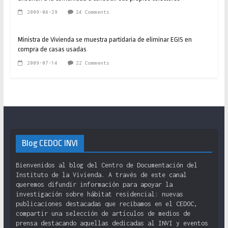
2009-04-29
24 Comments
Ministra de Vivienda se muestra partidaria de eliminar EGIS en
compra de casas usadas
2009-07-14
22 Comments
Blog CEDOC INVI
Bienvenidos al blog del Centro de Documentación del
Instituto de la Vivienda. A través de este canal
queremos difundir información para apoyar la
investigación sobre hábitat residencial: nuevas
publicaciones destacadas que recibamos en el CEDOC,
compartir una selección de artículos de medios de
prensa destacando aquellas dedicadas al INVI y eventos