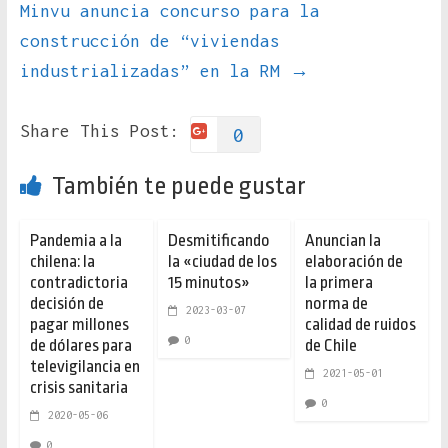
Minvu anuncia concurso para la
construcción de “viviendas
industrializadas” en la RM
→
Share This Post:
0
También te puede gustar
Pandemia a la
Desmitificando
Anuncian la
chilena: la
la «ciudad de los
elaboración de
contradictoria
15 minutos»
la primera
decisión de
norma de
2023-03-07
pagar millones
calidad de ruidos
0
de dólares para
de Chile
televigilancia en
2021-05-01
crisis sanitaria
0
2020-05-06
0