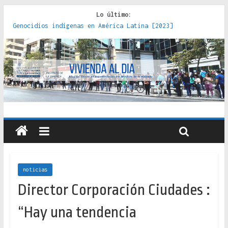
Lo último:
Genocidios indígenas en América Latina [2023]
Estudios sobre la espacialización de los Estados :
políticas, prácticas y representaciones [2022]
Donde el pedernal choca con el acero : hacia una teoría
crítica de las fronteras latinoamericanas [2020]
Criterios técnicos para una vivienda adecuada [2019]
Red de consultorios de la Caja del Seguro Obrero en
Santiago : un patrimonio emblemático [2014]
noticias
Director Corporación Ciudades :
“Hay una tendencia