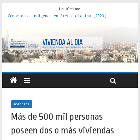
Lo último:
Red de consultorios de la Caja del Seguro Obrero en
Santiago : un patrimonio emblemático [2014]
Genocidios indígenas en América Latina [2023]
Estudios sobre la espacialización de los Estados :
políticas, prácticas y representaciones [2022]
Donde el pedernal choca con el acero : hacia una teoría
crítica de las fronteras latinoamericanas [2020]
Criterios técnicos para una vivienda adecuada [2019]
noticias
Más de 500 mil personas
poseen dos o más viviendas