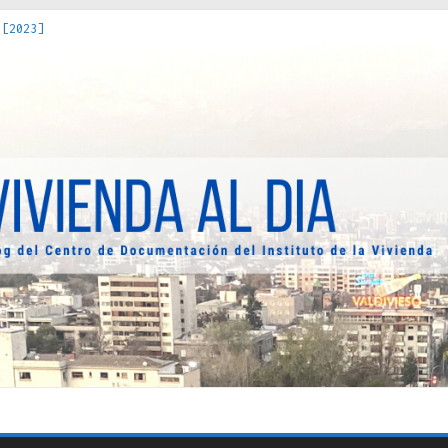
 [2023]
os Estados : políticas, prácticas y representaciones [2022]
 hacia una teoría crítica de las fronteras latinoamericanas [202
decuada [2019]
uro Obrero en Santiago : un patrimonio emblemático [2014]