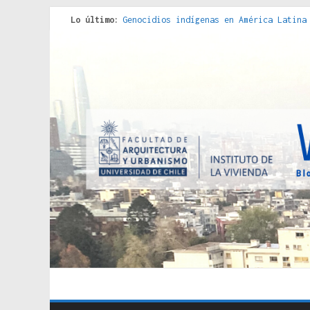
Lo último:
Genocidios indígenas en América Latina
Estudios sobre la espacialización de l
Donde el pedernal choca con el acero :
Criterios técnicos para una vivienda a
Red de consultorios de la Caja del Seg