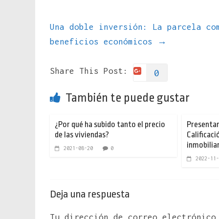
Una doble inversión: La parcela co
beneficios económicos
→
Share This Post:
0
También te puede gustar
¿Por qué ha subido tanto el precio
Presentan
de las viviendas?
Calificac
inmobiliar
2021-08-20
0
2022-11-
Deja una respuesta
Tu dirección de correo electrónico