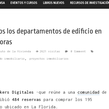
ENSA
EVENTOS Y CURSOS
LIBROS NUEVOS
RECURSOS DE INVESTIGACIÓ
os los departamentos de edificio en
horas
tuto de la Vivienda
2621 visitas
0 Comment
,
do inmobiliario
proyectos inmobiliarios
kers Digitales
-que reúne a una
comunidad
de
cibió
484 reservas
para comprar los 195
o ubicado en La Florida.