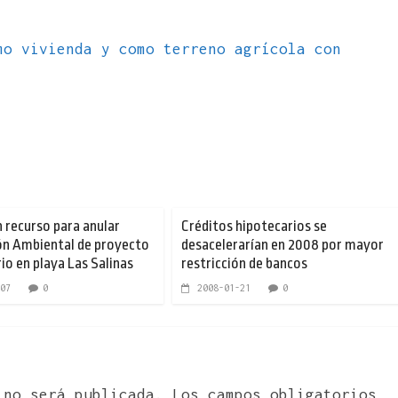
mo vivienda y como terreno agrícola con
 recurso para anular
Créditos hipotecarios se
ión Ambiental de proyecto
desacelerarían en 2008 por mayor
io en playa Las Salinas
restricción de bancos
07
0
2008-01-21
0
 no será publicada.
Los campos obligatorios