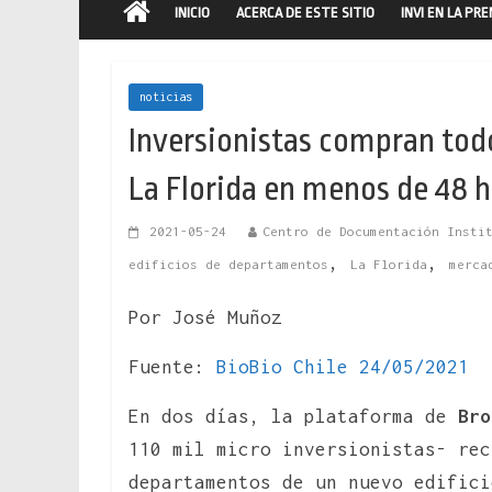
INICIO
ACERCA DE ESTE SITIO
INVI EN LA PR
noticias
Inversionistas compran tod
La Florida en menos de 48 
2021-05-24
Centro de Documentación Insti
,
,
edificios de departamentos
La Florida
merca
Por José Muñoz
Fuente:
BioBio Chile 24/05/2021
En dos días, la plataforma de
Bro
110 mil micro inversionistas- re
departamentos de un nuevo edifici