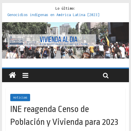
Lo último:
Genocidios indígenas en América Latina [2023]
Estudios sobre la espacialización de los Estados :
políticas, prácticas y representaciones [2022]
Donde el pedernal choca con el acero : hacia una teoría
crítica de las fronteras latinoamericanas [2020]
Criterios técnicos para una vivienda adecuada [2019]
Red de consultorios de la Caja del Seguro Obrero en
Santiago : un patrimonio emblemático [2014]
noticias
INE reagenda Censo de
Población y Vivienda para 2023