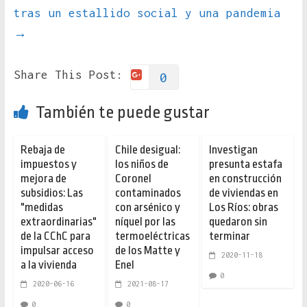
tras un estallido social y una pandemia
→
Share This Post:
0
También te puede gustar
Rebaja de
Chile desigual:
Investigan
impuestos y
los niños de
presunta estafa
mejora de
Coronel
en construcción
subsidios: Las
contaminados
de viviendas en
"medidas
con arsénico y
Los Ríos: obras
extraordinarias"
níquel por las
quedaron sin
de la CChC para
termoeléctricas
terminar
impulsar acceso
de los Matte y
2020-11-18
a la vivienda
Enel
0
2020-06-16
2021-08-17
0
0