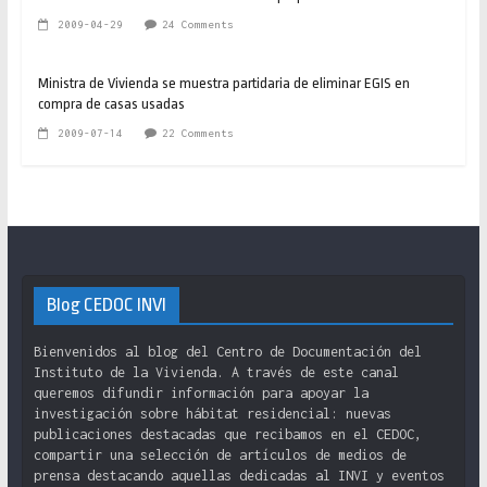
2009-04-29
24 Comments
Ministra de Vivienda se muestra partidaria de eliminar EGIS en
compra de casas usadas
2009-07-14
22 Comments
Blog CEDOC INVI
Bienvenidos al blog del Centro de Documentación del
Instituto de la Vivienda. A través de este canal
queremos difundir información para apoyar la
investigación sobre hábitat residencial: nuevas
publicaciones destacadas que recibamos en el CEDOC,
compartir una selección de artículos de medios de
prensa destacando aquellas dedicadas al INVI y eventos