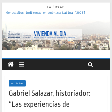
Lo último:
Genocidios indígenas en América Latina [2023]
Estudios sobre la espacialización de los Estados :
políticas, prácticas y representaciones [2022]
Donde el pedernal choca con el acero : hacia una teoría
crítica de las fronteras latinoamericanas [2020]
Criterios técnicos para una vivienda adecuada [2019]
Red de consultorios de la Caja del Seguro Obrero en
Santiago : un patrimonio emblemático [2014]
noticias
Gabriel Salazar, historiador:
“Las experiencias de