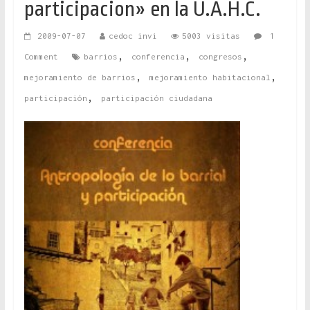
participacion» en la U.A.H.C.
2009-07-07
cedoc invi
5003 visitas
1
,
,
,
Comment
barrios
conferencia
congresos
,
,
mejoramiento de barrios
mejoramiento habitacional
,
participación
participación ciudadana