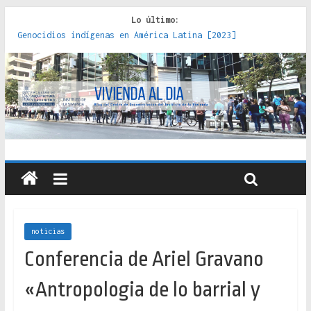
Lo último:
Genocidios indígenas en América Latina [2023]
Estudios sobre la espacialización de los Estados :
políticas, prácticas y representaciones [2022]
Donde el pedernal choca con el acero : hacia una teoría
crítica de las fronteras latinoamericanas [2020]
Criterios técnicos para una vivienda adecuada [2019]
Red de consultorios de la Caja del Seguro Obrero en
Santiago : un patrimonio emblemático [2014]
noticias
Conferencia de Ariel Gravano
«Antropologia de lo barrial y